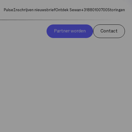
Pulse
Inschrijven nieuwsbrief
Ontdek Sewan
+31880100700
Storingen
Partner worden
Contact
s