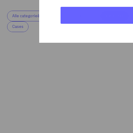
Alle categorieën
Whitepapers
Blogs
Vacatures
Cases