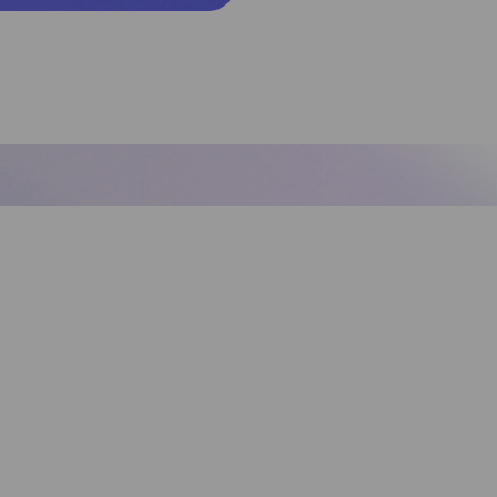
itepapers, troubleshooting en andere uitleg 
van Sewan nederland