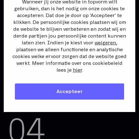
Wanneer jij onze website in topvorm wilt
gebruiken, dan is het nodig om onze cookies te
Makkelijk zakendoen, goede
accepteren. Dat doe je door op 'Accepteer' te
marges.
klikken. De persoonlijke cookies plaatsen wij om
de website te blijven verbeteren en zodat wij en
derde partijen jou persoonlijke content kunnen
laten zien. Indien je kiest voor
weigeren
,
03
plaatsen we alleen functionele en analytische
cookies welke ervoor zorgen dat de website goed
werkt. Meer informatie over ons cookiebeleid
lees je
hier
.
Probeer ons uit, ook naast je
Accepteer
bestaande relaties.
04