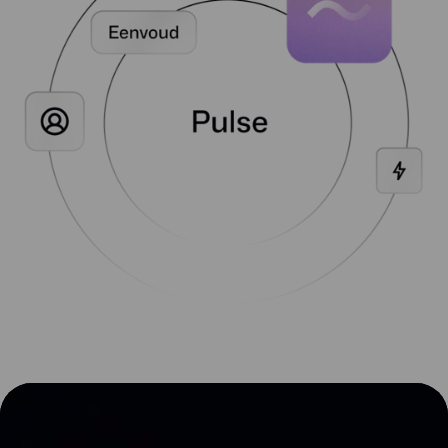
stap van het proces. Zo kun jij je klanten
optimaal ondersteunen bij de
implementatie van de oplossingen die ze
nodig hebben.