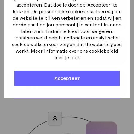
accepteren. Dat doe je door op 'Accepteer' te
bestellen, beheren en toewijzen — allemaal
klikken. De persoonlijke cookies plaatsen wij om
met enkele klikken. Zo heb jij de volledige
de website te blijven verbeteren en zodat wij en
controle en kun je snel schakelen.
derde partijen jou persoonlijke content kunnen
laten zien. Indien je kiest voor
weigeren
,
plaatsen we alleen functionele en analytische
cookies welke ervoor zorgen dat de website goed
Schaalbare oplossingen voor iedere
werkt. Meer informatie over ons cookiebeleid
klant
lees je
hier
.
Of het nu gaat om Microsoft-tools of
geïntegreerde communicatieoplossingen
Accepteer
Specifieke ondersteuning voor
zoals
Easy Voice met Webex
, Sewan biedt
resellers
flexibele en schaalbare oplossingen die je
eenvoudig kunt aanpassen aan de
Onze experts staan klaar om jou te
specifieke behoeften van jouw klant. Alles is
ondersteunen. Of het nu gaat om
training
,
snel te implementeren, zodat je altijd snel
technische vragen
of het
uitrollen van
kunt reageren.
grootschalige projecten
, Sewan biedt de
juiste begeleiding om je te helpen bij elke