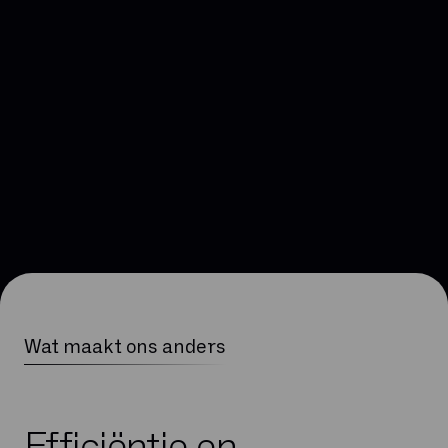
Wat maakt ons anders
Beveiliging
Efficiëntie en
Als jouw klant via een gedeeld netwerk