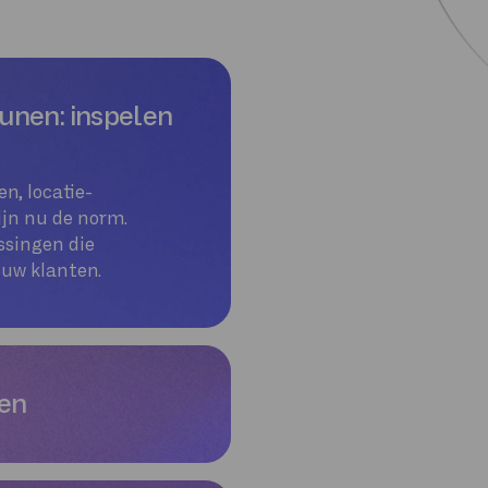
zodat jouw
rouwen kunnen
unen: inspelen
n, locatie-
ijn nu de norm.
ssingen die
uw klanten.
pen
nze experts bij
at we de nieuwste