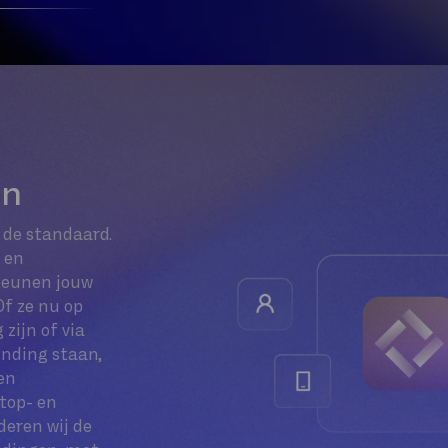
en
 de standaard.
- en
teunen jouw
Of ze nu op
zijn of via
inding staan,
en
top- en
deren wij de