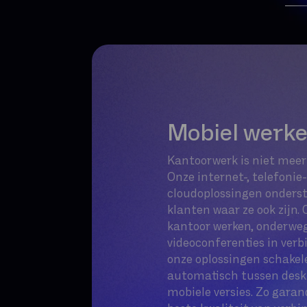
Mobiel werk
Kantoorwerk is niet meer
Onze internet-, telefonie
cloudoplossingen onders
klanten waar ze ook zijn. 
kantoor werken, onderweg 
videoconferenties in verb
onze oplossingen schakel
automatisch tussen desk
mobiele versies. Zo garan