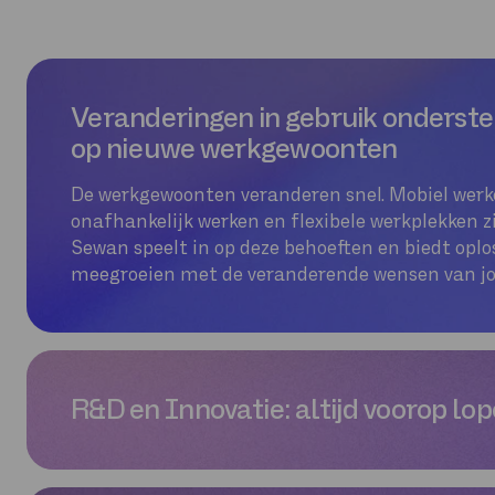
uitgewisselde gegevens, 
klanten altijd met vert
werken.
Veranderingen in gebruik onderste
op nieuwe werkgewoonten
De werkgewoonten veranderen snel. Mobiel werke
onafhankelijk werken en flexibele werkplekken z
Sewan speelt in op deze behoeften en biedt oplo
meegroeien met de veranderende wensen van jo
R&D en Innovatie: altijd voorop lo
De wereld van mobiel werken evolueert snel, en o
Sewan blijven investeren in R&D om te zorgen d