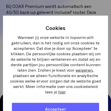
Bij COAX Premium wordt automatisch een
4G/5G back-up geleverd inclusief router. Deze
wordt automatisch geactiveerd bij uitval. IP-
adressen blijven behouden. Je klant blijft
Cookies
bereikbaar.
Wanneer jij onze website in topvorm wilt
gebruiken, dan is het nodig om onze cookies te
accepteren. Dat doe je door op 'Accepteer' te
klikken. De persoonlijke cookies plaatsen wij om
Jij verkoopt. Wij ondersteunen.
de website te blijven verbeteren en zodat wij en
derde partijen jou persoonlijke content kunnen
Eenvoudig bestellen via Pulse. Heldere SLA’s.
laten zien. Indien je kiest voor
weigeren
,
Technische ondersteuning voor jou als partner.
plaatsen we alleen functionele en analytische
cookies welke ervoor zorgen dat de website goed
werkt. Meer informatie over ons cookiebeleid
lees je
hier
.
Accepteer