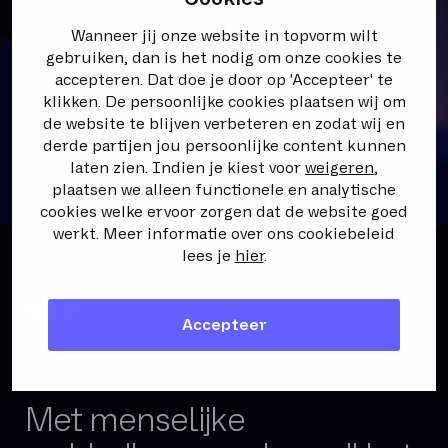
Wanneer jij onze website in topvorm wilt
Hosting van kwaadaardige
*
Vereiste velden
gebruiken, dan is het nodig om onze cookies te
programma's of code
accepteren. Dat doe je door op 'Accepteer' te
Inbraak
klikken. De persoonlijke cookies plaatsen wij om
Spam
Versturen
de website te blijven verbeteren en zodat wij en
DoS/DDoS‑aanval
derde partijen jou persoonlijke content kunnen
Schending van
laten zien. Indien je kiest voor
weigeren
,
intellectuele‑eigendomsrechten
plaatsen we alleen functionele en analytische
Inbreuk op persoonsgegevens
cookies welke ervoor zorgen dat de website goed
CSAM (Materiaal van seksueel
werkt. Meer informatie over ons cookiebeleid
misbruik van kinderen)
lees je
hier
.
Gewelddadige / schokkende inhoud
Phishing / fraude
Overige onrechtmatige inhoud
Accepteer
Ander type melding
Met menselijke