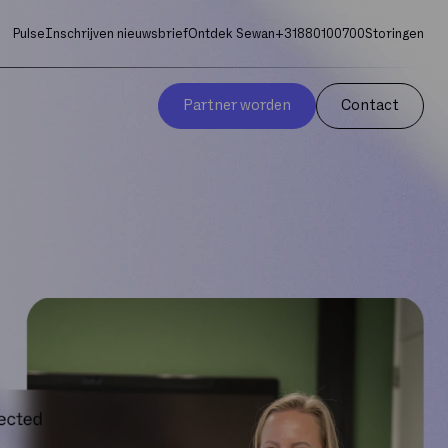
Pulse
Inschrijven nieuwsbrief
Ontdek Sewan
+31880100700
Storingen
Partner worden
Contact