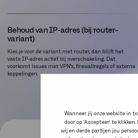
Behoud van IP-adres (bij router-
variant)
Kies je voor de variant met router, dan blijft het
vaste IP-adres actief bij overschakeling. Dat
voorkomt issues met VPN’s, firewallregels of externe
koppelingen.
Wanneer jij onze website in t
door op 'Accepteer' te klikken
wij en derde partijen jou perso