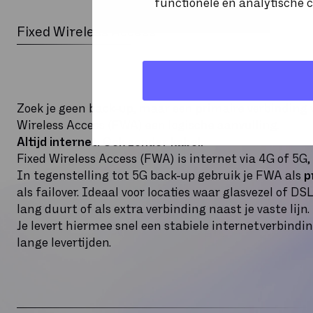
functionele en analytische c
Fixed Wireless Access
Zoek je geen back-up, maar een primaire verbinding v
Wireless Access (FWA) een logische aanvulling.
Altijd internet. Ook zonder kabel.
Fixed Wireless Access (FWA) is internet via 4G of 5G, 
In tegenstelling tot 5G back-up gebruik je FWA als
p
als failover. Ideaal voor locaties waar glasvezel of DS
lang duurt of als extra verbinding naast je vaste lijn.
Je levert hiermee snel een stabiele internetverbindi
lange levertijden.