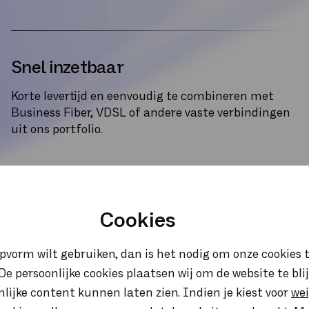
Snel inzetbaar
Korte levertijd en eenvoudig te combineren met
Business Fiber, VDSL of andere vaste verbindingen
uit ons portfolio.
Cookies
opvorm wilt gebruiken, dan is het nodig om onze cookies t
. De persoonlijke cookies plaatsen wij om de website te bl
onlijke content kunnen laten zien. Indien je kiest voor
we