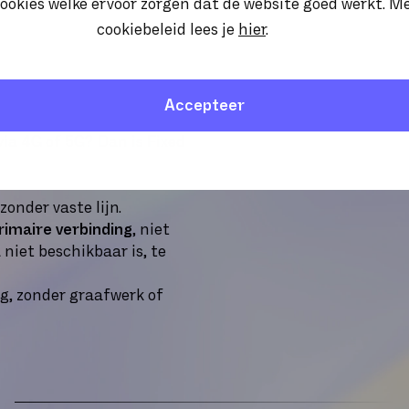
ookies welke ervoor zorgen dat de website goed werkt. M
cookiebeleid lees je
hier
.
Accepteer
ia 4G of 5G? Dan is Fixed
zonder vaste lijn.
rimaire verbinding
, niet
L niet beschikbaar is, te
ng, zonder graafwerk of