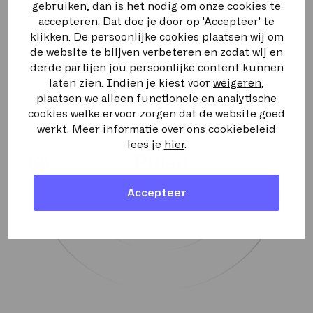
binnen handbereik is.
gebruiken, dan is het nodig om onze cookies te
telefonie en cloud, zijn onze
accepteren. Dat doe je door op 'Accepteer' te
beveiligingsdiensten voor gegevens,
klikken. De persoonlijke cookies plaatsen wij om
netwerken en bedrijven ontworpen met één
de website te blijven verbeteren en zodat wij en
focus: eenvoud. Zo kun jij en je klanten
derde partijen jou persoonlijke content kunnen
profiteren van krachtige beveiliging zonder
laten zien. Indien je kiest voor
weigeren
,
complexe implementatie of beheer.
plaatsen we alleen functionele en analytische
cookies welke ervoor zorgen dat de website goed
werkt. Meer informatie over ons cookiebeleid
lees je
hier
.
Accepteer