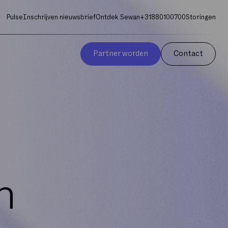
Pulse
Inschrijven nieuwsbrief
Ontdek Sewan
+31880100700
Storingen
Partner worden
Contact
n