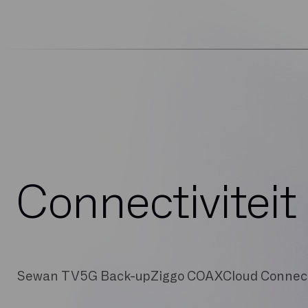
Connectiviteit
Sewan TV
5G Back-up
Ziggo COAX
Cloud Connec