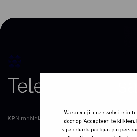
Telefonie en 
Wanneer jij onze website in t
KPN mobiel
3CX
Xelion
Microsoft Teams Trunk
Mo
door op 'Accepteer' te klikken
wij en derde partijen jou perso