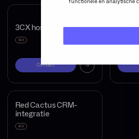
functionele en analytische c
3CX hosted telefonie
KPN m
3CX
KPN MOBI
Contact
Red Cactus CRM-
integratie
3CX