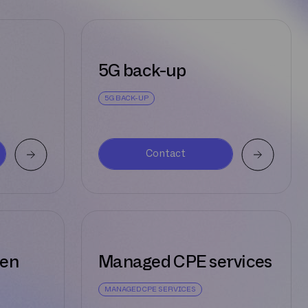
5G back-up
5G BACK-UP
Contact
gen
Managed CPE services
MANAGED CPE SERVICES