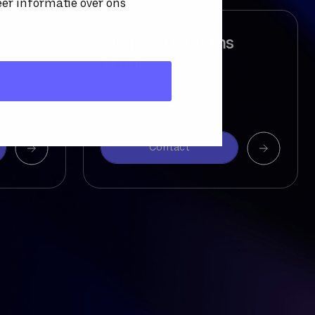
eer informatie over ons
Microsoft Teams
Trunk
MICROSOFT TEAMS TRUNK
Contact