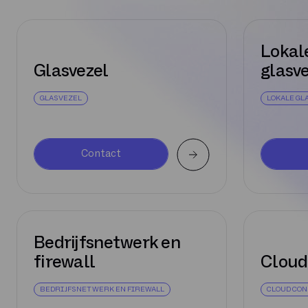
Lokal
Glasvezel
glasve
GLASVEZEL
LOKALE GL
Contact
Bedrijfsnetwerk en
firewall
Cloud
BEDRIJFSNETWERK EN FIREWALL
CLOUD CO