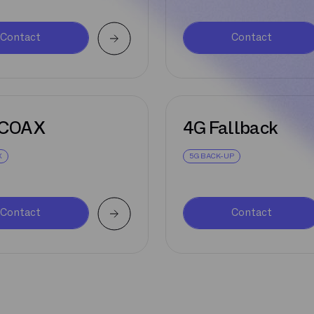
Contact
Contact
 COAX
4G Fallback
X
5G BACK-UP
Contact
Contact