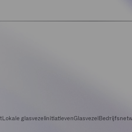
t
Lokale glasvezelinitiatieven
Glasvezel
Bedrijfsnetw