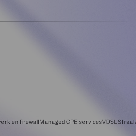
erk en firewall
Managed CPE services
VDSL
Straal