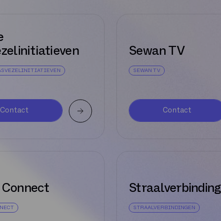
e
zelinitiatieven
Sewan TV
ASVEZELINITIATIEVEN
SEWAN TV
Contact
Contact
 Connect
Straalverbindin
NNECT
STRAALVERBINDINGEN