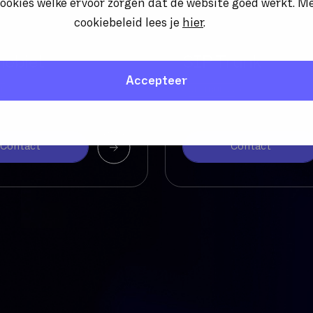
ookies welke ervoor zorgen dat de website goed werkt. M
cookiebeleid lees je
hier
.
obiel
SIP Trunk
Accepteer
EL
SIP TRUNKS
Contact
Contact