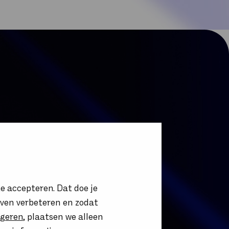
e accepteren. Dat doe je
t 365
ijven verbeteren en zodat
igeren
, plaatsen we alleen