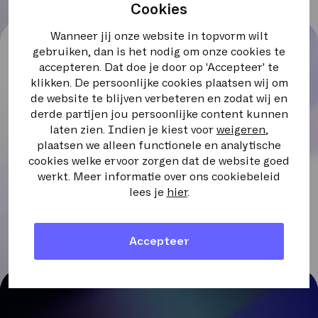
Cookies
Wanneer jij onze website in topvorm wilt
gebruiken, dan is het nodig om onze cookies te
accepteren. Dat doe je door op 'Accepteer' te
Wil je weten hoe je fraude met een SIP trunk
klikken. De persoonlijke cookies plaatsen wij om
kunt voorkomen? Lees dan de volgende blog.
de website te blijven verbeteren en zodat wij en
derde partijen jou persoonlijke content kunnen
laten zien. Indien je kiest voor
weigeren
,
plaatsen we alleen functionele en analytische
Naar de blog
cookies welke ervoor zorgen dat de website goed
werkt. Meer informatie over ons cookiebeleid
lees je
hier
.
Accepteer