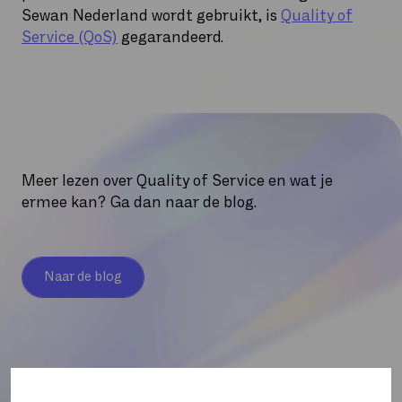
Sewan Nederland wordt gebruikt, is
Quality of
Service (QoS)
gegarandeerd.
Meer lezen over Quality of Service en wat je
ermee kan? Ga dan naar de blog.
Naar de blog