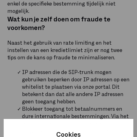
enkel de specifieke bestemming tijdelijk niet
mogelijk.
Wat kun je zelf doen om fraude te
voorkomen?
Naast het gebruik van rate limiting en het
instellen van een kredietlimiet zijn er nog twee
tips om de kans op fraude te minimaliseren.
IP adressen die de SIP-trunk mogen
gebruiken beperken door IP adressen op een
whitelist te plaatsen via onze portal. Dit
betekent dan dat alle andere IP adressen
geen toegang hebben.
Blokkeer toegang tot betaalnummers en
dure internationale bestemmingen. Via het
SIP-trunk abonnement in Pulse wordt de
mogelijkheid geboden om bepaalde
Cookies