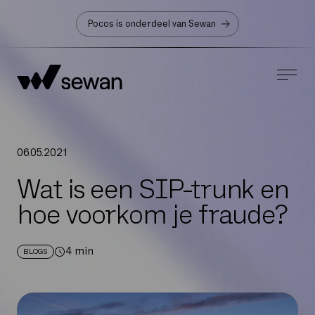
Pocos is onderdeel van Sewan
06
.
05
.
2021
Wat is een SIP-trunk en
hoe voorkom je fraude?
4
min
BLOGS