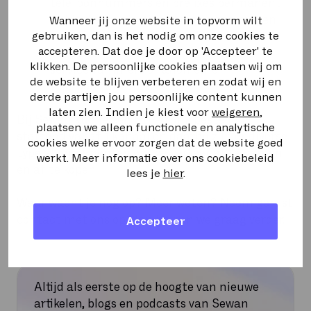
telefoonnummers en prefixes permanent
te blokkeren die niet aan gekozen mogen
Wanneer jij onze website in topvorm wilt
gebruiken, dan is het nodig om onze cookies te
worden. Denk hierbij aan bijvoorbeeld
accepteren. Dat doe je door op 'Accepteer' te
+31909 en +31906 premium rate
klikken. De persoonlijke cookies plaatsen wij om
servicenummers of anonieme
de website te blijven verbeteren en zodat wij en
telefoonnummers.
derde partijen jou persoonlijke content kunnen
laten zien. Indien je kiest voor
weigeren
,
Bij Sewan kun je een SIP-trunk bestellen
plaatsen we alleen functionele en analytische
startend vanaf 1 kanaal en daarbij zijn er diverse
cookies welke ervoor zorgen dat de website goed
type abonnementen om belverkeer af te nemen
werkt. Meer informatie over ons cookiebeleid
en af te kopen.
lees je
hier
.
Waar wacht je nog op? Meer weten? Neem gerust
contact met ons op, dan helpen we graag verder.
Accepteer
Altijd als eerste op de hoogte van nieuwe
artikelen, blogs en podcasts van Sewan