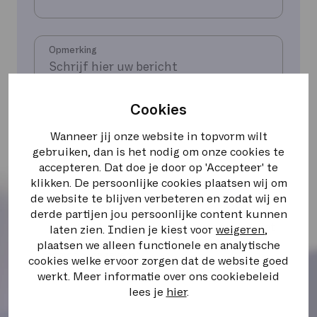
Opmerking
Cookies
Wanneer jij onze website in topvorm wilt
gebruiken, dan is het nodig om onze cookies te
*
Verplichte velden
accepteren. Dat doe je door op 'Accepteer' te
klikken. De persoonlijke cookies plaatsen wij om
de website te blijven verbeteren en zodat wij en
Ik ga ermee akkoord dat Sewan contact met mij
opneemt voor informatie- en
derde partijen jou persoonlijke content kunnen
marketingdoeleinden in overeenstemming met
laten zien. Indien je kiest voor
weigeren
,
het beleid inzake de bescherming van
plaatsen we alleen functionele en analytische
persoonsgegevens*.
cookies welke ervoor zorgen dat de website goed
werkt. Meer informatie over ons cookiebeleid
lees je
hier
.
Aanvraag versturen