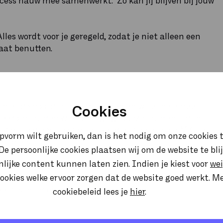
ccess nauw mee samenwerkt. Zo kan jij blijven bij jouw
les wordt voor je geregeld, zodat je niet alleen een
aat benutten.
niet de hoofdprijs voor betalen en wil al helemaal
Cookies
aarom leveren wij als enige glasvezelleverancier in
gen, voor een toegankelijke prijs die het hele MKB in
opvorm wilt gebruiken, dan is het nodig om onze cookies t
tionals.
. De persoonlijke cookies plaatsen wij om de website te bl
onlijke content kunnen laten zien. Indien je kiest voor
we
ie. Wanneer wij de aanleg van een nieuw netwerk
ookies welke ervoor zorgen dat de website goed werkt. M
errein gegarandeerd. Dus niet maanden lang wachten,
ld is en er eindelijk wordt
cookiebeleid lees je
hier
.