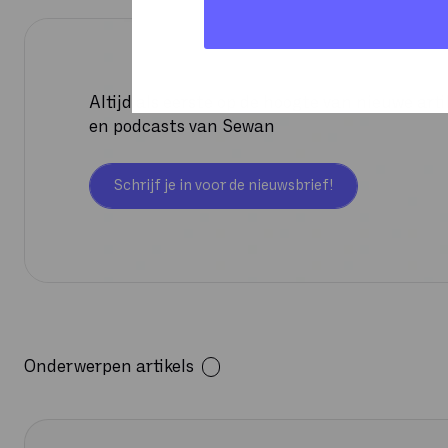
Altijd als eerste op de hoogte van nieuwe arti
en podcasts van Sewan
Schrijf je in voor de nieuwsbrief!
Onderwerpen artikels