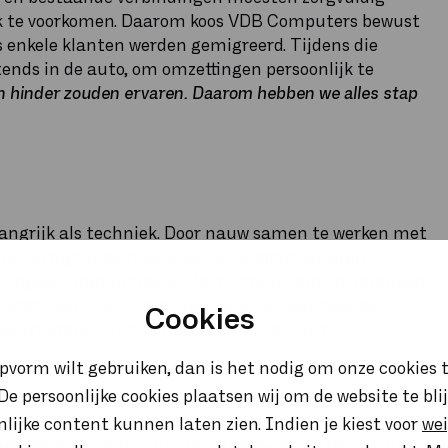
rk te voorkomen. Daarom koos VDB Computers bewust
s enkele klanten werden gemigreerd. Tijdens die
htends in de auto, om omzettingen persoonlijk te
n hinder zouden ervaren. Daarom hebben we alles stap
belangrijk als techniek. Door nauw samen te werken met
 de migraties steeds verder te optimaliseren.
nen opgezet met uitvoerende monteurs om omzettingen
nd stemden VDB Computers exact af wanneer een
Cookies
ast stond, stonden zij klaar bij de klant.
opvorm wilt gebruiken, dan is het nodig om onze cookies t
l
. De persoonlijke cookies plaatsen wij om de website te bl
onlijke content kunnen laten zien. Indien je kiest voor
we
et Sewan vooral in het technische karakter van het