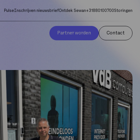
Pulse
Inschrijven nieuwsbrief
Ontdek Sewan
+31880100700
Storingen
Partner worden
Contact