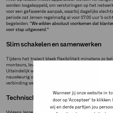
worden losgekoppeld, om verstoringen op het netwe
voor een gefaseerde aanpak, waarbij dagelijks slecht
periode zat Jeroen regelmatig al voor 07:00 uur ’s oc
begeleiden.
“We wilden absoluut voorkomen dat klante
voor stap uitgevoerd.”
Slim schakelen en samenwerken
Tijdens het traject bleek flexibiliteit minstens zo 
monteurs, leveranciers en Sewan, wist VDB Computers
Uiteindelijk werden zelfs directe communicatielij
nauwkeurig op elkaar af te stemmen. Iedere ochte
verbinding werd omgezet. Zodra de monteur in de wijkk
Wanneer jij onze website in t
Technisch contact maakt het verschi
door op 'Accepteer' te klikken
wij en derde partijen jou perso
Volgens Jeroen zat de kracht van de samenwerking m