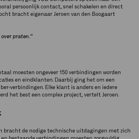
ooral persoonlijk contact, snel schakelen en direct
ktocht bracht eigenaar Jeroen van den Boogaart
 over praten.”
 totaal moesten ongeveer 150 verbindingen worden
ocaties en eindklanten. Daarbij ging het om een
er-verbindingen. Elke klant is anders en iedere
 werd het best een complex project
,
vertelt Jeroen.
k
n bracht de nodige technische uitdagingen met zich
 en bestaande verbindingen moesten zorgvuldig