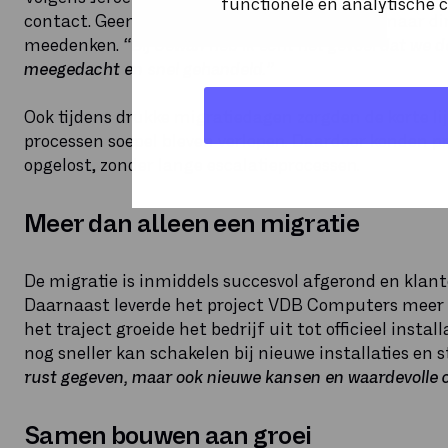
functionele en analytische c
contact. Geen lange commerciële trajecten, maar di
meedenken.
“Bij Sewan heb ik echt het gevoel dat we d
meegedacht en snel gehandeld.”
Ook tijdens drukke migratiedagen zorgden de korte l
processen soepel bleven verlopen. Daardoor konden p
opgelost, zonder lange escalatieprocessen.
Meer dan alleen een migratie
De migratie is inmiddels succesvol afgerond en klant
Daarnaast leverde het project VDB Computers meer o
het traject groeide het bedrijf uit tot officieel inst
nog sneller kan schakelen bij nieuwe installaties en 
rust gegeven, maar ook nieuwe kansen en waardevolle 
Samen bouwen aan groei