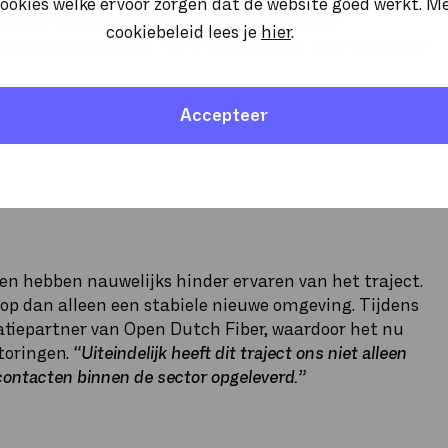
ookies welke ervoor zorgen dat de website goed werkt. M
rect schakelen met mensen die inhoudelijk
cookiebeleid lees je
hier
.
ezelfde taal spreken. Als er iets speelde, werd er meteen
Accepteer
ijnen ervoor dat problemen snel werden opgelost en
roblemen tijdens migratiedagen vaak direct worden
en hebben nauwelijks hinder ervaren van het traject.
p dan alleen een stabiele nieuwe omgeving. Tijdens
allatiepartner van Open Dutch Fiber, waardoor het nu
storingen.
“Uiteindelijk heeft dit traject ons niet alleen
contacten binnen de sector opgeleverd.”