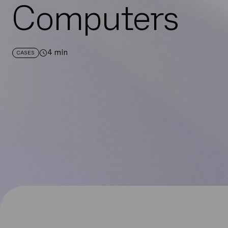
Computers
4
min
CASES