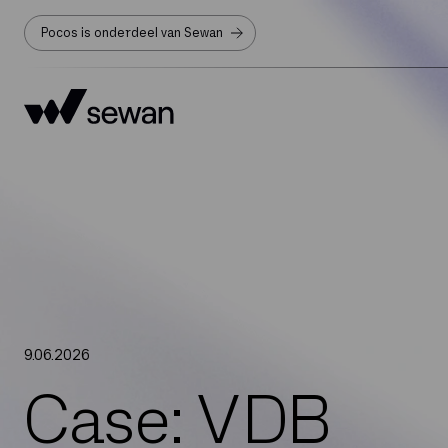
Pocos is onderdeel van Sewan
9
.
06
.
2026
Case: VDB