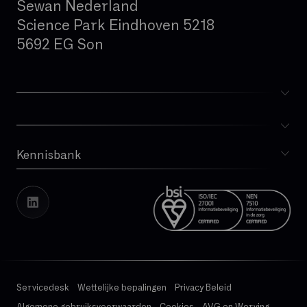
Sewan Nederland
Science Park Eindhoven 5218
5692 EG Son
Kennisbank
Blog
Whitepapers
Cases
Vacatures
Transparantierapport
Servicedesk
Wettelijke bepalingen
Privacy Beleid
Algemene gebruiksvoorwaarden
Cookies
AVG en Werving