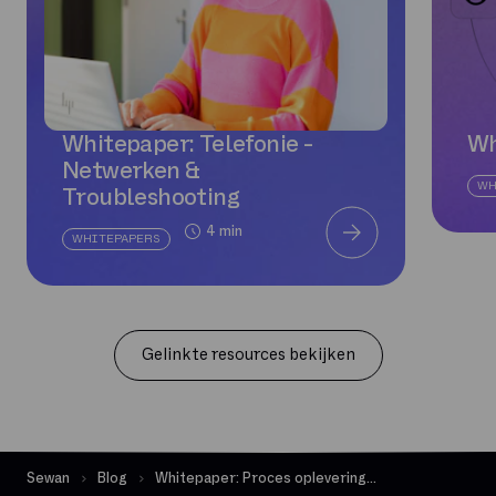
Whitepaper: Telefonie -
Wh
Netwerken &
WH
Troubleshooting
4 min
WHITEPAPERS
Gelinkte resources bekijken
Sewan
Blog
Whitepaper: Proces oplevering zakelijk glasvezel