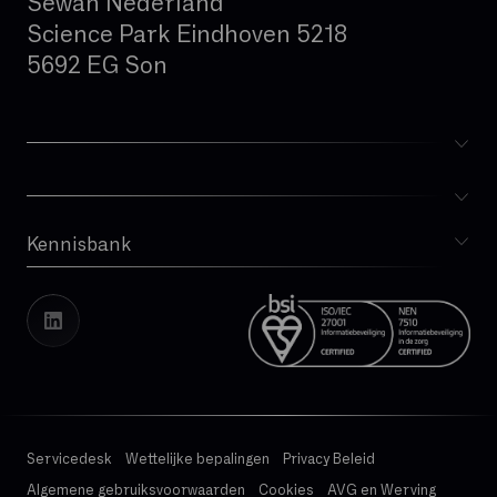
Sewan Nederland
Science Park Eindhoven 5218
5692 EG Son
Kennisbank
Blog
Whitepapers
Cases
Vacatures
Transparantierapport
Servicedesk
Wettelijke bepalingen
Privacy Beleid
Algemene gebruiksvoorwaarden
Cookies
AVG en Werving