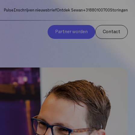
Pulse
Inschrijven nieuwsbrief
Ontdek Sewan
+31880100700
Storingen
Partner worden
Contact