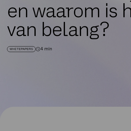
en waarom is 
van belang?
4
min
WHITEPAPERS