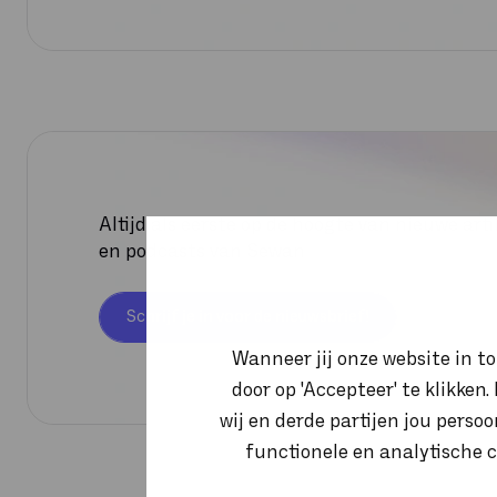
Altijd als eerste op de hoogte van nieuwe arti
en podcasts van Sewan
Schrijf je in voor de nieuwsbrief!
Wanneer jij onze website in t
door op 'Accepteer' te klikken
wij en derde partijen jou perso
functionele en analytische c