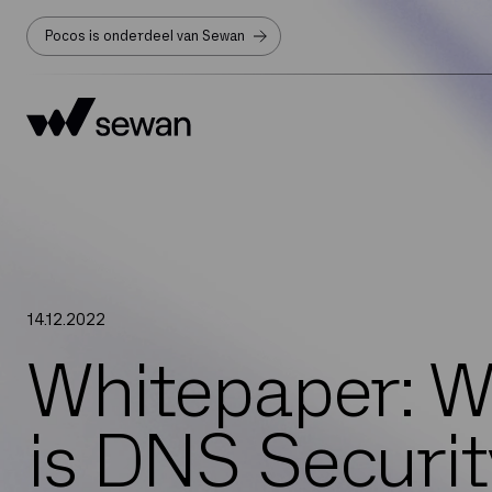
Pocos is onderdeel van Sewan
14
.
12
.
2022
Whitepaper: W
is DNS Securit