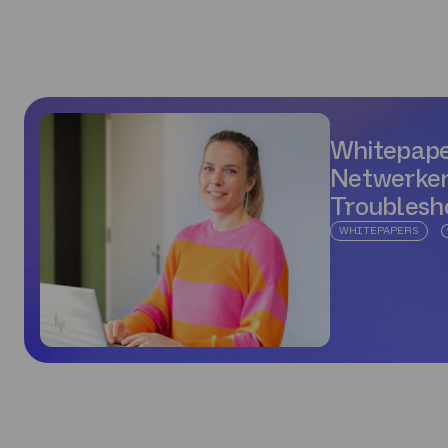
Whitepaper
Netwerken
Troublesh
WHITEPAPERS