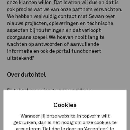
onze klanten willen. Dat leveren wij dus en dat is
ook precies wat we van onze partners verwachten.
We hebben veelvuldig contact met Sewan over
nieuwe projecten, opleveringen en technische
aspecten bij routeringen en dat verloopt
doorgaans soepel. We hoeven nooit lang te
wachten op antwoorden of aanvullende
informatie en ook de portal functioneert
uitstekend.”
Over dutchtel
Dutchtel is een jonge, succesvolle en
onderscheiden(de) aanbieder van specialistische
Cookies
telecomoplossingen, die erop gericht zijn om
klanten te helpen besparingen te realiseren.
Wanneer jij onze website in topvorm wilt
Dutchtel is daarbij gericht op efficiency, comfort,
gebruiken, dan is het nodig om onze cookies te
innovatie en veiligheid. De klantrelatie,
accepteren. Dat doe je door op 'Accepteer' te