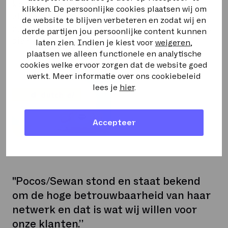
kostenbesparing en budgetbewustzijn staan
klikken. De persoonlijke cookies plaatsen wij om
altijd voorop. Dutchtel maakt waar wat het zegt:
de website te blijven verbeteren en zodat wij en
dat blijkt onder meer uit de verschillende awards
derde partijen jou persoonlijke content kunnen
die het binnen de branche toegekend kreeg.
laten zien. Indien je kiest voor
weigeren
,
plaatsen we alleen functionele en analytische
cookies welke ervoor zorgen dat de website goed
werkt. Meer informatie over ons cookiebeleid
lees je
hier
.
Accepteer
"Pocos/Sewan stond en staat bekend
om de hoge betrouwbaarheid van haar
netwerk en dat is wat wij willen voor
onze klanten.”