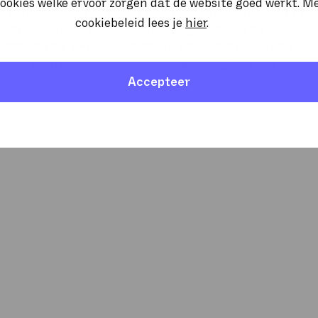
ookies welke ervoor zorgen dat de website goed werkt. M
t er bewust voor om geen eigen infrastructuur aan te
cookiebeleid lees je
hier
.
koperators. Zo wordt een beroep gedaan op de
eiten van o.a. KPN, Sewan en BT. Door deze keuze kan
ratie. Kernwoorden in de dienstverlening van Nox zijn:
Accepteer