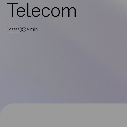
Telecom
4
min
CASES