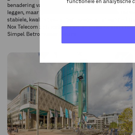
functionele en analytische c
benadering van de dienstverlening. Nox Telecom kies
leggen, maar gebruik te maken van bestaande netwer
stabiele, kwalitatieve en betrouwbare netwerkfacilit
Nox Telecom zich volledig richten op service en factu
Simpel. Betrouwbaar. Flexibel.