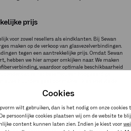
lijke prijs
ijk voor zowel resellers als eindklanten. Bij Sewan
marges maken op de verkoop van glasvezelverbindingen.
dingen tegen een aantrekkelijke prijs. Omdat Sewan
eert, hebben we hier amper omkijken naar. We maken
ofiberverbinding, waardoor optimale beschikbaarheid
, zonder dat ze het beseffen, een hoogwaardige
nieuwe huurders gaat ook makkelijk en snel via de
Cookies
opvorm wilt gebruiken, dan is het nodig om onze cookies t
. De persoonlijke cookies plaatsen wij om de website te bl
op zoek zijn naar een betrouwbare partner op het
onlijke content kunnen laten zien. Indien je kiest voor
we
 voorkeur hebben voor een directe en persoonlijke