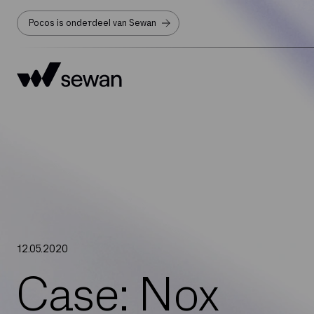
Pocos is onderdeel van Sewan
12
.
05
.
2020
Case: Nox