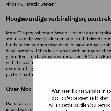
vinden wij prettig werken.”
Hoogwaardige verbindingen, aantrekke
Marc: “De propositie van Sewan is helder en aantrekkel
staan ze altijd voor je klaar en kun je uitstekende 
Eindklanten kunnen rekenen op hoogwaardige verbin
de glasvezelswitches levert en de verbindingen beh
gebruik voor de backbone van zowel een KPN- als Eur
en betrouwbaarheid gegarandeerd is. Klanten hebben
redundante glasvezelverbinding. Het aansluiten van 
partner portal van Sewan.”
Over Nox Telecom
Wanneer jij onze website in t
door op 'Accepteer' te klikken
De focus van Nox Telecom ligt op MKB-bedrijven die 
wij en derde partijen jou perso
gebied van telefonie- en internetdiensten en die een