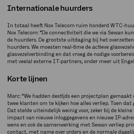
Internationale huurders
In totaal heeft Nox Telecom ruim honderd WTC-huur
Nox Telecom: “De connectiviteit die we via Sewan ku
de huurders. De grootste uitdaging bij het overzetten
huurders. We moesten real-time de actieve glasvezel
glasvezelverbinding en dat vroeg de nodige voorber
met veelal externe IT-partners, onder meer uit Engel
Korte lijnen
Marc: “We hadden destijds een projectplan gemaakt o
twee klanten om te kijken hoe alles verliep. Toen dat
Dat stelde uiteindelijk weinig voor, zeker bij de klei
impact van nieuwe inloggegevens en nieuwe IP-adresse
wens en ook de samenwerking met Sewan verliep pri
contact, met name over orders en de normale dagelijks