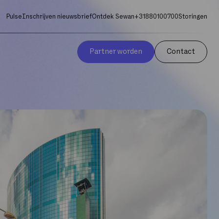
Pulse
Inschrijven nieuwsbrief
Ontdek Sewan
+31880100700
Storingen
Partner worden
Contact