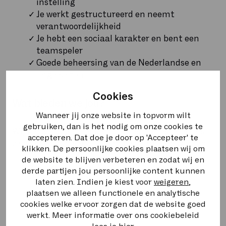
instelling
Je werkt gestructureerd en neemt
verantwoordelijkheid
Je hebt een sociaal karakter en bent een
teamspeler
Goede beheersing van de Nederlandse en
Engelse taal
Cookies
Wat bieden we jou?
Wanneer jij onze website in topvorm wilt
gebruiken, dan is het nodig om onze cookies te
Wij geloven dat mensen het beste presteren als
accepteren. Dat doe je door op 'Accepteer' te
ze goed in hun vel zitten en gewaardeerd worden.
klikken. De persoonlijke cookies plaatsen wij om
de website te blijven verbeteren en zodat wij en
Salaris tussen € 3.450 - € 5.650 bruto per
derde partijen jou persoonlijke content kunnen
maand o.b.v. fulltime dienstverband
laten zien. Indien je kiest voor
weigeren
,
30 vakantiedagen o.b.v. fulltime
plaatsen we alleen functionele en analytische
dienstverband
cookies welke ervoor zorgen dat de website goed
werkt. Meer informatie over ons cookiebeleid
Je deelt mee aan de jaarlijkse