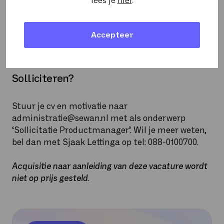
lees je
hier
.
winstuitkering
Reiskostenvergoeding
Pensioenvoorziening
Accepteer
Aantrekkelijke studiemogelijkheden
Hybride werken
Solliciteren?
Stuur je cv en motivatie naar
administratie@sewan.nl met als onderwerp
‘Sollicitatie Productmanager’. Wil je meer weten,
bel dan met Sjaak Lettinga op tel: 088-0100700.
Acquisitie naar aanleiding van deze vacature wordt
niet op prijs gesteld.