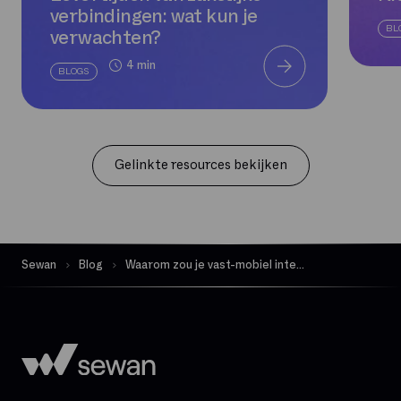
verbindingen: wat kun je
BL
verwachten?
4 min
BLOGS
Gelinkte resources bekijken
Sewan
Blog
Waarom zou je vast-mobiel integratie gebruiken?