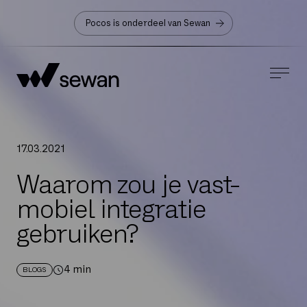
Pocos is onderdeel van Sewan
17
.
03
.
2021
Waarom zou je vast-
mobiel integratie
gebruiken?
4
min
BLOGS