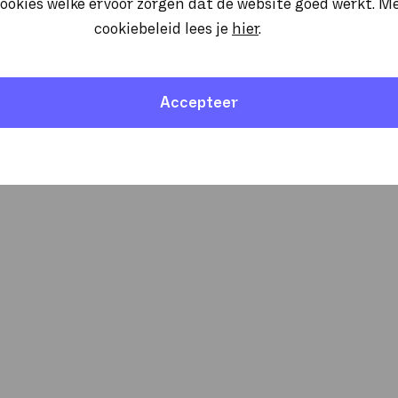
ookies welke ervoor zorgen dat de website goed werkt. M
cookiebeleid lees je
hier
.
Accepteer