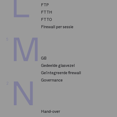
L
FTP
FTTH
FTTO
Firewall per sessie
M
5
GB
Gedeelde glasvezel
Geïntegreerde firewall
N
Governance
2
Hand-over