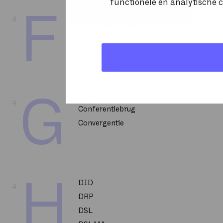
functionele en analytische c
Capacity Management
F
4
Cascadeschakeling
Centrex
Change management
Click-to-call
Cloud computing
Cluster
G
4
Conferentiebrug
Convergentie
H
DID
4
DRP
DSL