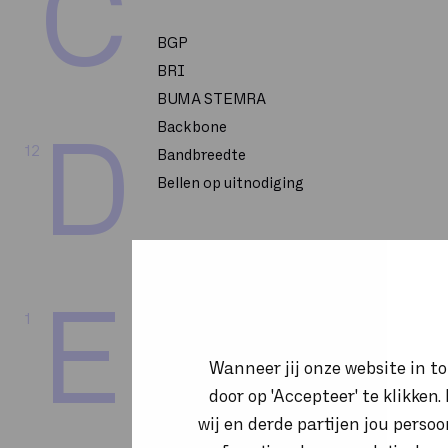
C
BGP
BRI
BUMA STEMRA
Backbone
D
12
Bandbreedte
Bellen op uitnodiging
CPU
E
1
CRM
CSP 2-Tier
Wanneer jij onze website in t
CTI
door op 'Accepteer' te klikken
Call flow
wij en derde partijen jou perso
Callcenter