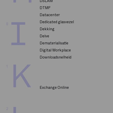
DSLAM
DTMF
Datacenter
I
Dedicated glasvezel
8
Dekking
Delve
Dematerialisatie
Digital Workplace
Downloadsnelheid
K
1
Exchange Online
2