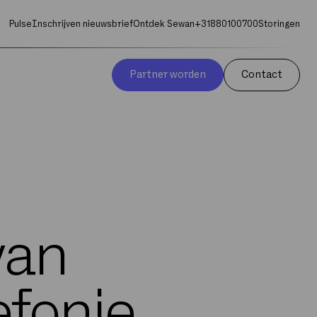
Pulse
Inschrijven nieuwsbrief
Ontdek Sewan
+31880100700
Storingen
Partner worden
Contact
van
efonie