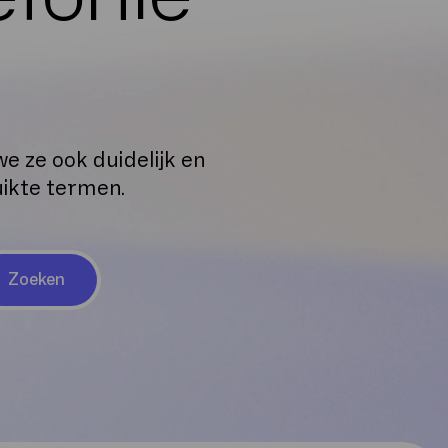
e ze ook duidelijk en
uikte termen.
Zoeken