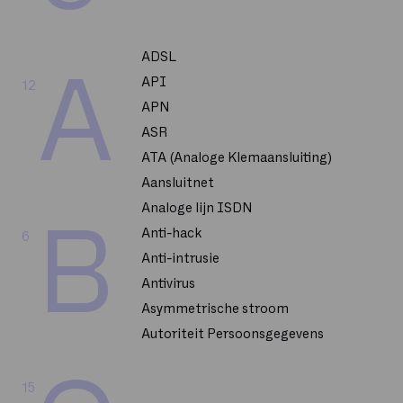
ADSL
A
API
12
APN
ASR
ATA (Analoge Klemaansluiting)
Aansluitnet
Analoge lijn ISDN
B
Anti-hack
6
Anti-intrusie
Antivirus
Asymmetrische stroom
Autoriteit Persoonsgegevens
15