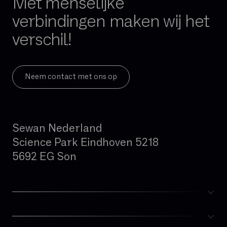
Met menselijke
Firewall per sessie
verbindingen maken wij het
GB
verschil!
Gedeelde glasvezel
Geïntegreerde firewall
Governance
Neem contact met ons op
Hand-over
Hoge beschikbaarheid
Sewan Nederland
Hosted telefonie
Science Park Eindhoven 5218
Hybride cloud
5692 EG Son
IAD (Integrated Access Device)
IPBX
IPv4
IPv6
ISDN