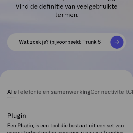
Vind de definitie van veelgebruikte
termen.
Alle
Telefonie en samenwerking
Connectiviteit
C
Plugin
Een Plugin, is een tool die bestaat uit een set van
computerbestanden waarmee u nieuwe functies