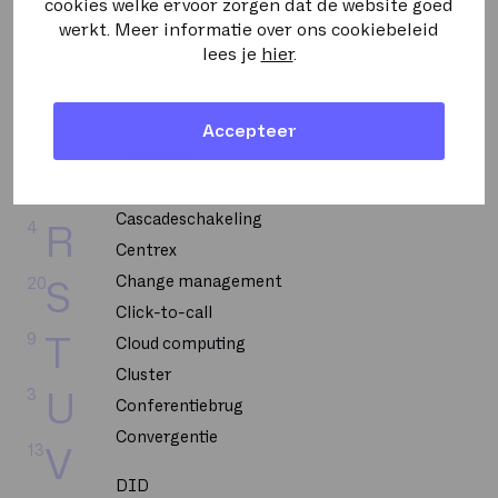
CPU
cookies welke ervoor zorgen dat de website goed
5
M
werkt. Meer informatie over ons cookiebeleid
CRM
lees je
hier
.
2
N
CSP 2-Tier
CTI
6
O
Call flow
Accepteer
Callcenter
20
P
Capacity Management
Cascadeschakeling
4
R
Centrex
Change management
20
S
Click-to-call
9
T
Cloud computing
Cluster
3
U
Conferentiebrug
Convergentie
13
V
DID