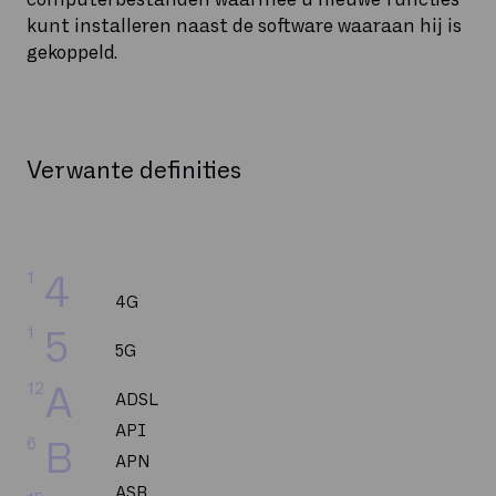
kunt installeren naast de software waaraan hij is
gekoppeld.
Verwante definities
1
4
4G
1
5
5G
12
A
ADSL
API
6
B
APN
ASR