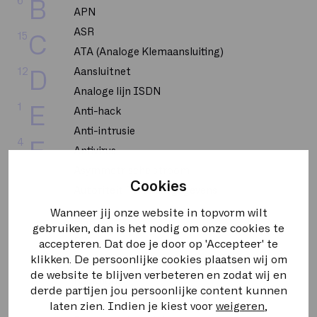
6
B
APN
ASR
15
C
ATA (Analoge Klemaansluiting)
12
Aansluitnet
D
Analoge lijn ISDN
1
E
Anti-hack
Anti-intrusie
4
F
Antivirus
Asymmetrische stroom
4
G
Cookies
Autoriteit Persoonsgegevens
Wanneer jij onze website in topvorm wilt
4
H
BGP
gebruiken, dan is het nodig om onze cookies te
BRI
accepteren. Dat doe je door op 'Accepteer' te
8
I
klikken. De persoonlijke cookies plaatsen wij om
BUMA STEMRA
de website te blijven verbeteren en zodat wij en
Backbone
1
K
derde partijen jou persoonlijke content kunnen
Bandbreedte
laten zien. Indien je kiest voor
weigeren
,