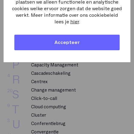
2
L
Bellen op uitnodiging
plaatsen we alleen functionele en analytische
cookies welke ervoor zorgen dat de website goed
CPU
werkt. Meer informatie over ons cookiebeleid
5
M
lees je
hier
.
CRM
2
N
CSP 2-Tier
CTI
Accepteer
6
O
Call flow
Callcenter
20
P
Capacity Management
Cascadeschakeling
4
R
Centrex
Change management
20
S
Click-to-call
9
T
Cloud computing
Cluster
3
U
Conferentiebrug
Convergentie