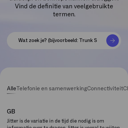
Vind de definitie van veelgebruikte
termen.
Alle
Telefonie en samenwerking
Connectiviteit
C
GB
Jitter is de variatie in de tijd die nodig is om
informatie over te dragen. Jitter is vooral te wijten