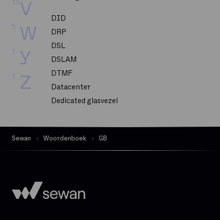
13
V
DID
5
W
DRP
DSL
1
Y
DSLAM
DTMF
1
Z
Datacenter
Dedicated glasvezel
Dekking
Delve
Sewan
Woordenboek
GB
Dematerialisatie
Digital Workplace
Downloadsnelheid
Exchange Online
FTP