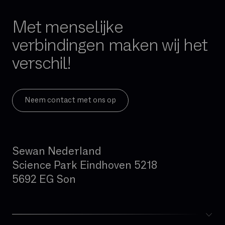
FTTH
FTTO
Met menselijke
Firewall per sessie
verbindingen maken wij het
GB
verschil!
Gedeelde glasvezel
Geïntegreerde firewall
Governance
Neem contact met ons op
Hand-over
Hoge beschikbaarheid
Sewan Nederland
Hosted telefonie
Science Park Eindhoven 5218
Hybride cloud
5692 EG Son
IAD (Integrated Access Device)
IPBX
IPv4