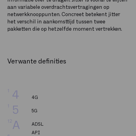
aan variabele overdrachtsvertragingen op
netwerkknooppunten. Concreet betekent jitter
het verschil in aankomsttijd tussen twee
pakketten die op hetzelfde moment vertrekken.
Verwante definities
1
4
4G
1
5
5G
12
A
ADSL
API