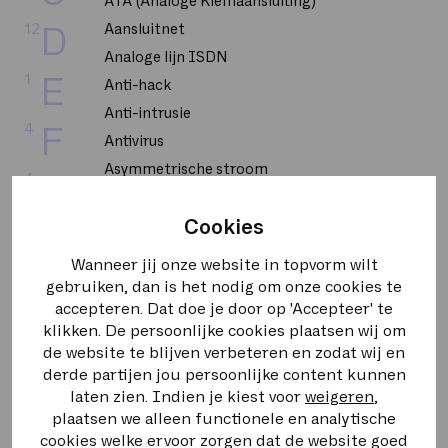
ATA (Analoge Klemaansluiting)
12
Aansluitnet
D
Analoge lijn ISDN
1
E
Anti-hack
Anti-intrusie
4
F
Antivirus
Asymmetrische stroom
4
G
Autoriteit Persoonsgegevens
Cookies
4
H
BGP
Wanneer jij onze website in topvorm wilt
BRI
8
I
gebruiken, dan is het nodig om onze cookies te
BUMA STEMRA
accepteren. Dat doe je door op 'Accepteer' te
Backbone
1
K
klikken. De persoonlijke cookies plaatsen wij om
de website te blijven verbeteren en zodat wij en
Bandbreedte
derde partijen jou persoonlijke content kunnen
2
L
Bellen op uitnodiging
laten zien. Indien je kiest voor
weigeren
,
plaatsen we alleen functionele en analytische
CPU
5
M
cookies welke ervoor zorgen dat de website goed