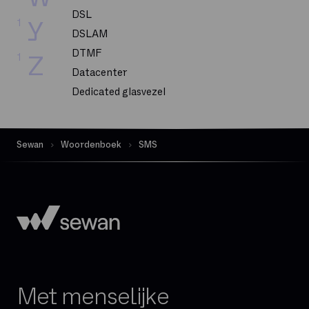
DSL
1
Y
DSLAM
DTMF
1
Z
Datacenter
Dedicated glasvezel
Dekking
Delve
Sewan
Woordenboek
SMS
Dematerialisatie
Digital Workplace
Downloadsnelheid
Exchange Online
FTP
FTTH
FTTO
Met menselijke
Firewall per sessie