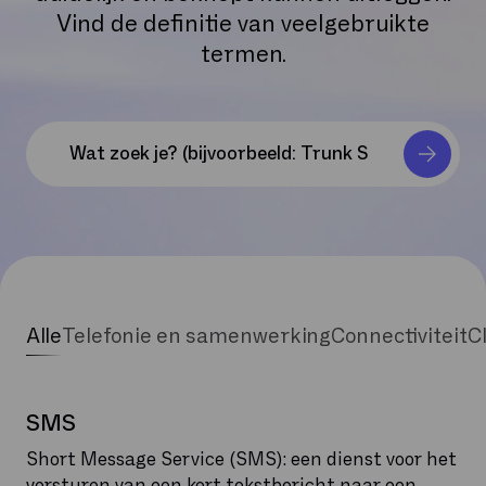
Vind de definitie van veelgebruikte
termen.
Alle
Telefonie en samenwerking
Connectiviteit
C
SMS
Short Message Service (SMS): een dienst voor het
versturen van een kort tekstbericht naar een