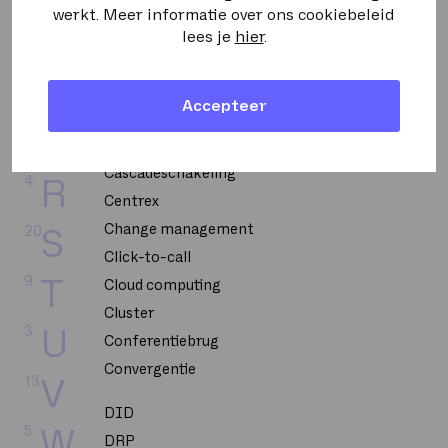
CRM
werkt. Meer informatie over ons cookiebeleid
2
N
CSP 2-Tier
lees je
hier
.
CTI
6
O
Call flow
Accepteer
Callcenter
20
P
Capacity Management
Cascadeschakeling
4
R
Centrex
Change management
20
S
Click-to-call
9
T
Cloud computing
Cluster
3
U
Conferentiebrug
Convergentie
13
V
DID
5
W
DRP