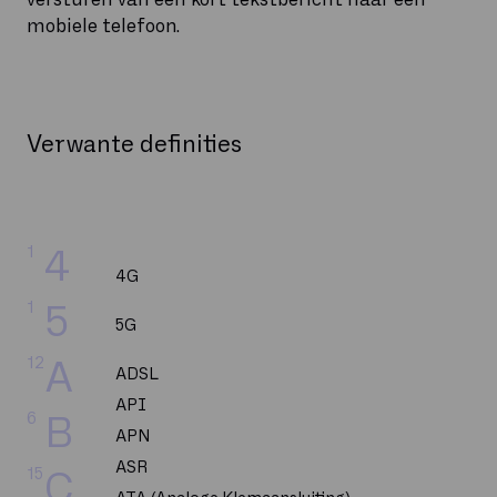
mobiele telefoon.
Verwante definities
1
4
4G
1
5
5G
12
A
ADSL
API
6
B
APN
ASR
15
C