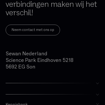
verbindingen maken wij het
GB
verschil!
Gedeelde glasvezel
Geïntegreerde firewall
Governance
Neem contact met ons op
Hand-over
Hoge beschikbaarheid
Sewan Nederland
Hosted telefonie
Science Park Eindhoven 5218
Hybride cloud
5692 EG Son
IAD (Integrated Access Device)
IPBX
IPv4
IPv6
ISDN
IVR
Kennisbank