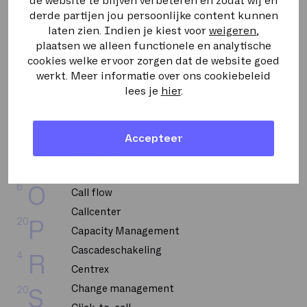
de website te blijven verbeteren en zodat wij en
BRI
derde partijen jou persoonlijke content kunnen
8
I
BUMA STEMRA
laten zien. Indien je kiest voor
weigeren
,
plaatsen we alleen functionele en analytische
Backbone
1
K
cookies welke ervoor zorgen dat de website goed
Bandbreedte
werkt. Meer informatie over ons cookiebeleid
2
L
Bellen op uitnodiging
lees je
hier
.
CPU
5
M
CRM
Accepteer
2
N
CSP 2-Tier
CTI
6
O
Call flow
Callcenter
20
P
Capacity Management
Cascadeschakeling
4
R
Centrex
Change management
20
S