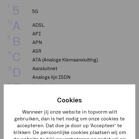
1
5
5G
12
A
ADSL
API
6
B
APN
ASR
15
C
ATA (Analoge Klemaansluiting)
12
Aansluitnet
D
Analoge lijn ISDN
1
E
Anti-hack
Anti-intrusie
Cookies
4
F
Antivirus
Wanneer jij onze website in topvorm wilt
Asymmetrische stroom
4
G
gebruiken, dan is het nodig om onze cookies te
Autoriteit Persoonsgegevens
accepteren. Dat doe je door op 'Accepteer' te
4
H
klikken. De persoonlijke cookies plaatsen wij om
BGP