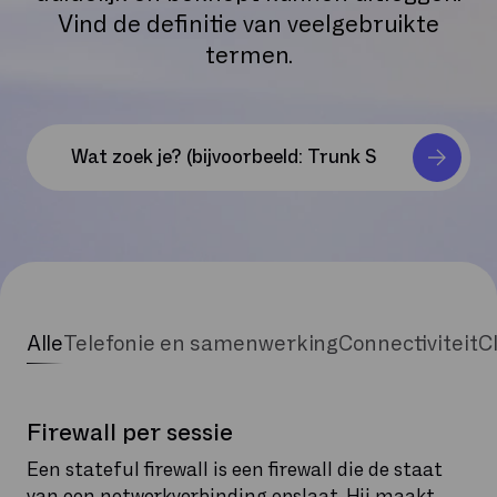
Vind de definitie van veelgebruikte
termen.
Alle
Telefonie en samenwerking
Connectiviteit
C
Firewall per sessie
Een stateful firewall is een firewall die de staat
van een netwerkverbinding opslaat. Hij maakt