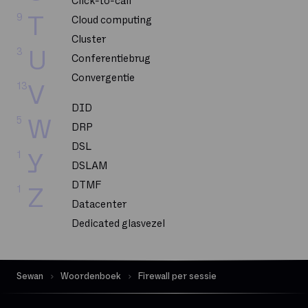
Click-to-call
9
T
Cloud computing
Cluster
3
U
Conferentiebrug
Convergentie
13
V
DID
5
W
DRP
DSL
1
Y
DSLAM
DTMF
1
Z
Datacenter
Dedicated glasvezel
Dekking
Delve
Sewan
Woordenboek
Firewall per sessie
Dematerialisatie
Digital Workplace