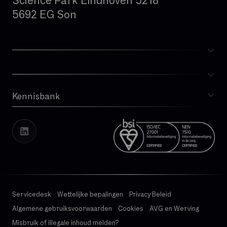
Science Park Eindhoven 5218
5692 EG Son
IAD (Integrated Access Device)
IPBX
IPv4
IPv6
ISDN
IVR
Kennisbank
Blog
IaaS
Whitepapers
Incident Management
Cases
Kritische applicatie
Vacatures
Transparantierapport
LAN
Latency
Servicedesk
Wettelijke bepalingen
Privacy Beleid
MPLS
Algemene gebruiksvoorwaarden
Cookies
AVG en Werving
MVNO
Misbruik of illegale inhoud melden?