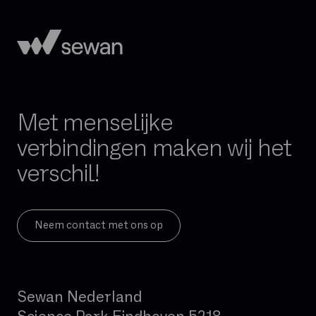
Downloadsnelheid
Exchange Online
FTP
FTTH
FTTO
Met menselijke
Firewall per sessie
verbindingen maken wij het
GB
verschil!
Gedeelde glasvezel
Geïntegreerde firewall
Governance
Neem contact met ons op
Hand-over
Hoge beschikbaarheid
Sewan Nederland
Hosted telefonie
Hybride cloud