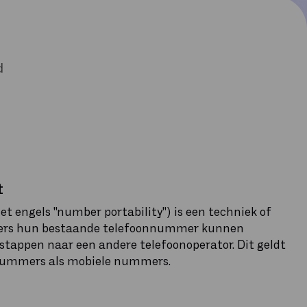
d
t
t engels ''number portability'') is een techniek of
kers hun bestaande telefoonnummer kunnen
tappen naar een andere telefoonoperator. Dit geldt
nnummers als mobiele nummers.