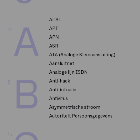
ADSL
A
API
12
APN
ASR
ATA (Analoge Klemaansluiting)
Aansluitnet
Analoge lijn ISDN
B
Anti-hack
6
Anti-intrusie
Antivirus
Asymmetrische stroom
Autoriteit Persoonsgegevens
15