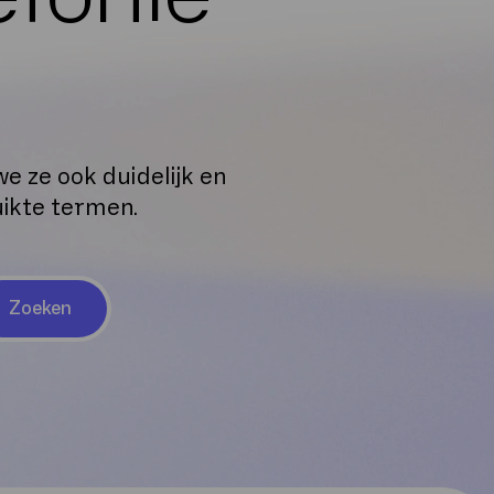
e ze ook duidelijk en
uikte termen.
Zoeken