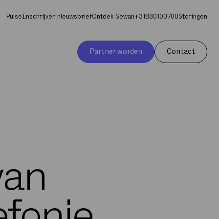
Pulse
Inschrijven nieuwsbrief
Ontdek Sewan
+31880100700
Storingen
Partner worden
Contact
van
efonie