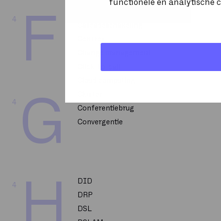
functionele en analytische c
Capacity Management
F
4
Cascadeschakeling
Centrex
Change management
Click-to-call
Cloud computing
Cluster
G
4
Conferentiebrug
Convergentie
H
DID
4
DRP
DSL