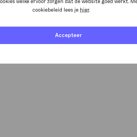
ookies welke ervoor zorgen dat de website goed werkt. M
cookiebeleid lees je
hier
.
Accepteer