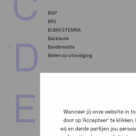
C
BGP
BRI
BUMA STEMRA
Backbone
D
12
Bandbreedte
Bellen op uitnodiging
CPU
E
1
CRM
CSP 2-Tier
Wanneer jij onze website in t
CTI
door op 'Accepteer' te klikken
Call flow
wij en derde partijen jou perso
Callcenter