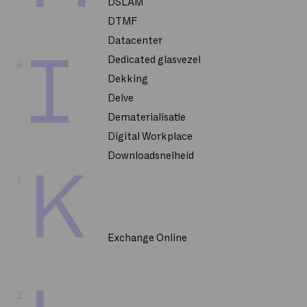
DSLAM
DTMF
Datacenter
I
Dedicated glasvezel
8
Dekking
Delve
Dematerialisatie
Digital Workplace
Downloadsnelheid
K
1
Exchange Online
2