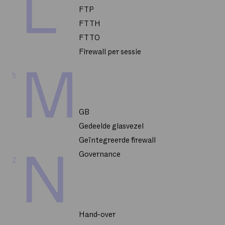
L
FTP
FTTH
FTTO
Firewall per sessie
M
5
GB
Gedeelde glasvezel
Geïntegreerde firewall
N
Governance
2
Hand-over