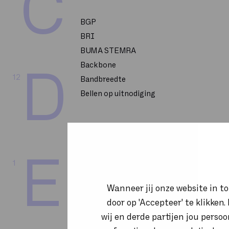
C
BGP
BRI
BUMA STEMRA
Backbone
D
12
Bandbreedte
Bellen op uitnodiging
CPU
E
1
CRM
CSP 2-Tier
Wanneer jij onze website in t
CTI
door op 'Accepteer' te klikken
Call flow
wij en derde partijen jou perso
Callcenter