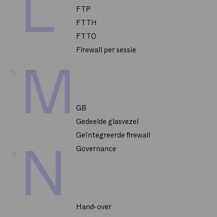
L
FTP
FTTH
FTTO
Firewall per sessie
M
5
GB
Gedeelde glasvezel
Geïntegreerde firewall
N
Governance
2
Hand-over