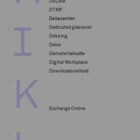
DSLAM
DTMF
Datacenter
I
Dedicated glasvezel
8
Dekking
Delve
Dematerialisatie
Digital Workplace
Downloadsnelheid
K
1
Exchange Online
2