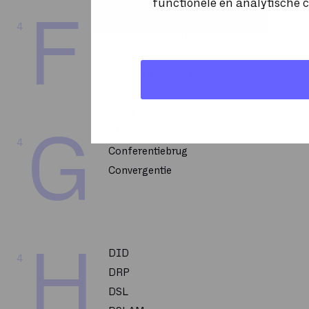
functionele en analytische c
Capacity Management
F
4
Cascadeschakeling
Centrex
Change management
Click-to-call
Cloud computing
Cluster
G
4
Conferentiebrug
Convergentie
H
DID
4
DRP
DSL