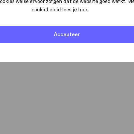
ookies welke ervoor zorgen dat de website goed werkt. M
cookiebeleid lees je
hier
.
Accepteer