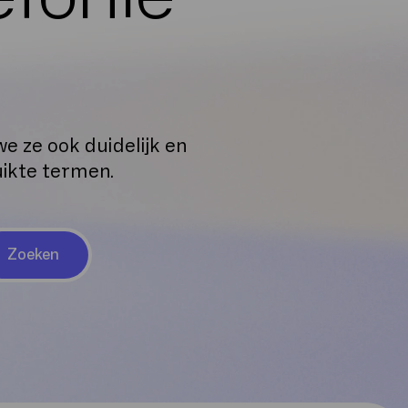
e ze ook duidelijk en
uikte termen.
Zoeken