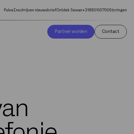
Pulse
Inschrijven nieuwsbrief
Ontdek Sewan
+31880100700
Storingen
Partner worden
Contact
van
efonie