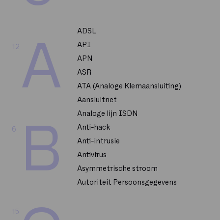
ADSL
A
API
12
APN
ASR
ATA (Analoge Klemaansluiting)
Aansluitnet
Analoge lijn ISDN
B
Anti-hack
6
Anti-intrusie
Antivirus
Asymmetrische stroom
Autoriteit Persoonsgegevens
15