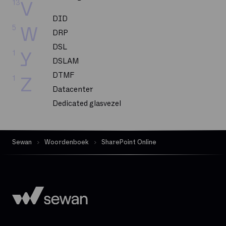
13
V
DID
5
W
DRP
DSL
1
Y
DSLAM
DTMF
1
Z
Datacenter
Dedicated glasvezel
Dekking
Delve
Sewan
Woordenboek
SharePoint Online
Dematerialisatie
Digital Workplace
Downloadsnelheid
Exchange Online
FTP