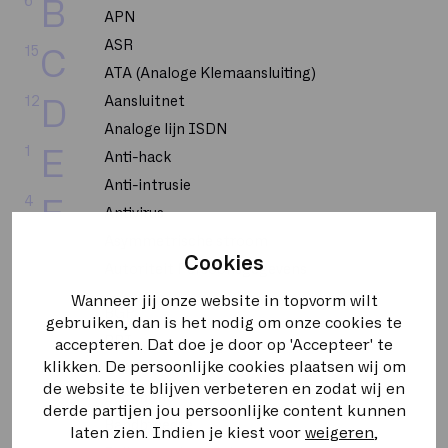
6
B
APN
ASR
15
C
ATA (Analoge Klemaansluiting)
12
Aansluitnet
D
Analoge lijn ISDN
1
E
Anti-hack
Anti-intrusie
4
F
Antivirus
Asymmetrische stroom
4
G
Cookies
Autoriteit Persoonsgegevens
Wanneer jij onze website in topvorm wilt
4
H
BGP
gebruiken, dan is het nodig om onze cookies te
BRI
accepteren. Dat doe je door op 'Accepteer' te
8
I
klikken. De persoonlijke cookies plaatsen wij om
BUMA STEMRA
de website te blijven verbeteren en zodat wij en
Backbone
1
K
derde partijen jou persoonlijke content kunnen
Bandbreedte
laten zien. Indien je kiest voor
weigeren
,