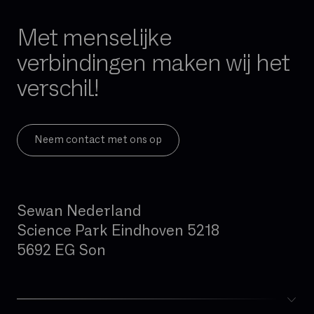
FTTH
FTTO
Met menselijke
Firewall per sessie
verbindingen maken wij het
GB
verschil!
Gedeelde glasvezel
Geïntegreerde firewall
Governance
Neem contact met ons op
Hand-over
Hoge beschikbaarheid
Sewan Nederland
Hosted telefonie
Science Park Eindhoven 5218
Hybride cloud
5692 EG Son
IAD (Integrated Access Device)
IPBX
IPv4