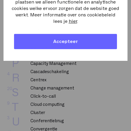
2
L
Bellen op uitnodiging
plaatsen we alleen functionele en analytische
cookies welke ervoor zorgen dat de website goed
CPU
werkt. Meer informatie over ons cookiebeleid
5
M
lees je
hier
.
CRM
2
N
CSP 2-Tier
CTI
Accepteer
6
O
Call flow
Callcenter
20
P
Capacity Management
Cascadeschakeling
4
R
Centrex
Change management
20
S
Click-to-call
9
T
Cloud computing
Cluster
3
U
Conferentiebrug
Convergentie