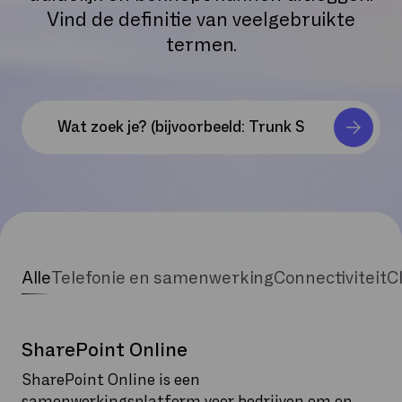
Vind de definitie van veelgebruikte
termen.
Alle
Telefonie en samenwerking
Connectiviteit
C
SharePoint Online
SharePoint Online is een
samenwerkingsplatform voor bedrijven om op