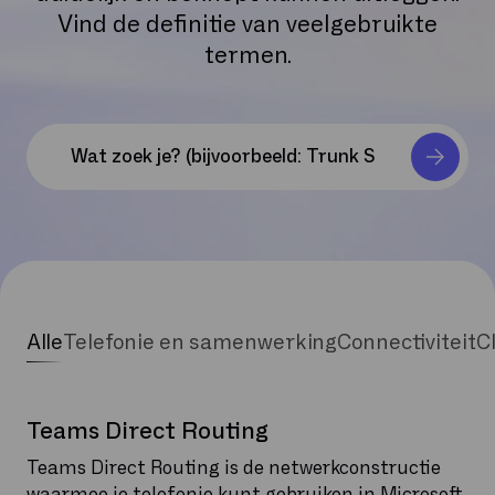
Vind de definitie van veelgebruikte
termen.
Alle
Telefonie en samenwerking
Connectiviteit
C
Teams Direct Routing
Teams Direct Routing is de netwerkconstructie
waarmee je telefonie kunt gebruiken in Microsoft