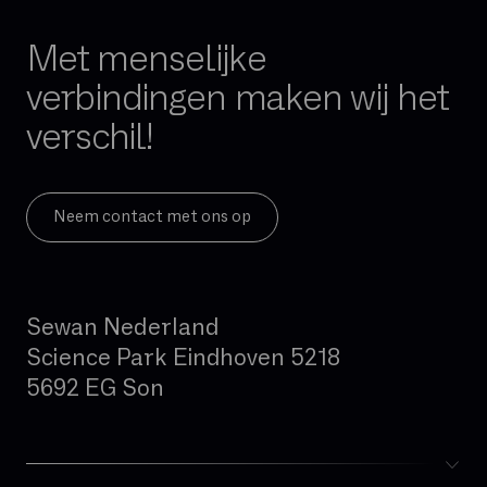
FTTH
FTTO
Met menselijke
Firewall per sessie
verbindingen maken wij het
GB
verschil!
Gedeelde glasvezel
Geïntegreerde firewall
Governance
Neem contact met ons op
Hand-over
Hoge beschikbaarheid
Sewan Nederland
Hosted telefonie
Science Park Eindhoven 5218
Hybride cloud
5692 EG Son
IAD (Integrated Access Device)
IPBX
IPv4