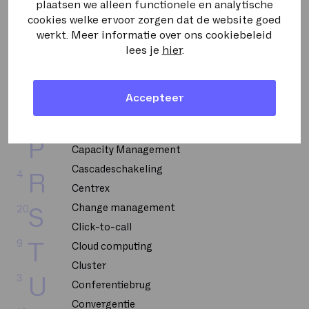
2
L
Bellen op uitnodiging
plaatsen we alleen functionele en analytische
cookies welke ervoor zorgen dat de website goed
CPU
werkt. Meer informatie over ons cookiebeleid
5
M
lees je
hier
.
CRM
2
N
CSP 2-Tier
CTI
Accepteer
6
O
Call flow
Callcenter
20
P
Capacity Management
Cascadeschakeling
4
R
Centrex
Change management
20
S
Click-to-call
9
T
Cloud computing
Cluster
3
U
Conferentiebrug
Convergentie