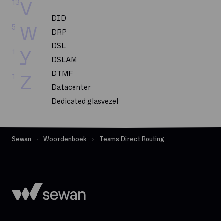
13
V
DID
5
W
DRP
DSL
1
Y
DSLAM
DTMF
1
Z
Datacenter
Dedicated glasvezel
Dekking
Delve
Sewan
Woordenboek
Teams Direct Routing
Dematerialisatie
Digital Workplace
Downloadsnelheid
Exchange Online
FTP