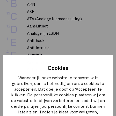
6
B
APN
ASR
15
C
ATA (Analoge Klemaansluiting)
12
Aansluitnet
D
Analoge lijn ISDN
1
E
Anti-hack
Anti-intrusie
4
F
Antivirus
Asymmetrische stroom
4
G
Cookies
Autoriteit Persoonsgegevens
Wanneer jij onze website in topvorm wilt
4
H
BGP
gebruiken, dan is het nodig om onze cookies te
BRI
accepteren. Dat doe je door op 'Accepteer' te
8
I
klikken. De persoonlijke cookies plaatsen wij om
BUMA STEMRA
de website te blijven verbeteren en zodat wij en
Backbone
1
K
derde partijen jou persoonlijke content kunnen
Bandbreedte
laten zien. Indien je kiest voor
weigeren
,