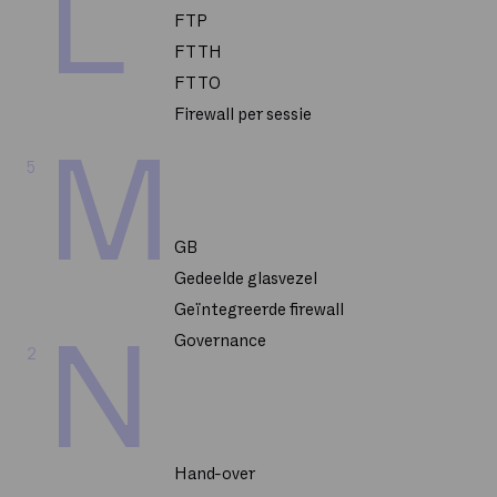
L
FTP
FTTH
FTTO
Firewall per sessie
M
5
GB
Gedeelde glasvezel
Geïntegreerde firewall
N
Governance
2
Hand-over