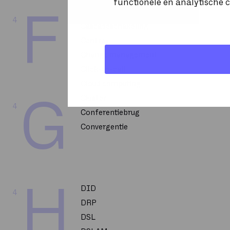
functionele en analytische c
Capacity Management
F
4
Cascadeschakeling
Centrex
Change management
Click-to-call
Cloud computing
Cluster
G
4
Conferentiebrug
Convergentie
H
DID
4
DRP
DSL