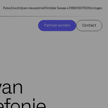
Pulse
Inschrijven nieuwsbrief
Ontdek Sewan
+31880100700
Storingen
Partner worden
Contact
van
efonie