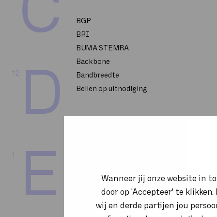
C
BGP
BRI
BUMA STEMRA
Backbone
D
12
Bandbreedte
Bellen op uitnodiging
CPU
E
1
CRM
CSP 2-Tier
Wanneer jij onze website in t
CTI
door op 'Accepteer' te klikken
Call flow
wij en derde partijen jou perso
Callcenter