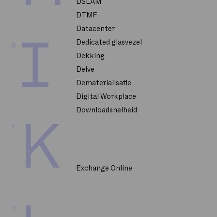
DSLAM
DTMF
Datacenter
I
Dedicated glasvezel
8
Dekking
Delve
Dematerialisatie
Digital Workplace
Downloadsnelheid
K
1
Exchange Online
2