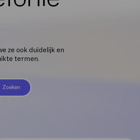
e ze ook duidelijk en
uikte termen.
Zoeken