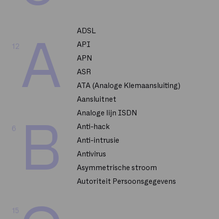
ADSL
A
API
12
APN
ASR
ATA (Analoge Klemaansluiting)
Aansluitnet
Analoge lijn ISDN
B
Anti-hack
6
Anti-intrusie
Antivirus
Asymmetrische stroom
Autoriteit Persoonsgegevens
15