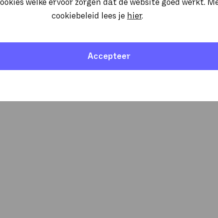
ookies welke ervoor zorgen dat de website goed werkt. M
cookiebeleid lees je
hier
.
Accepteer