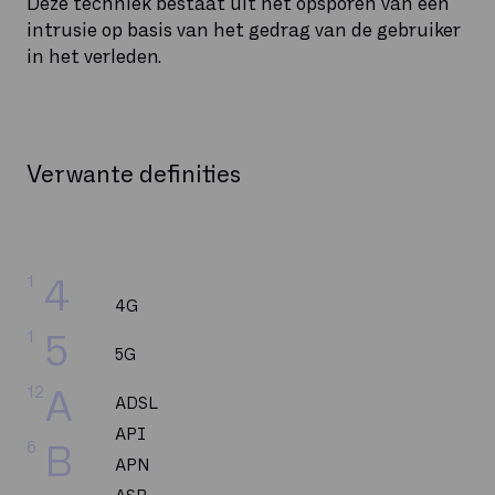
Deze techniek bestaat uit het opsporen van een
intrusie op basis van het gedrag van de gebruiker
in het verleden.
Verwante definities
1
4
4G
1
5
5G
12
A
ADSL
API
6
B
APN