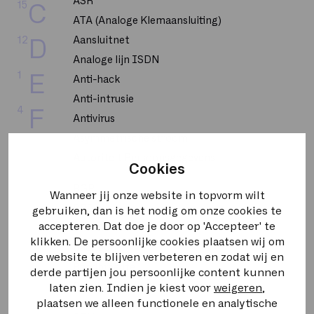
ASR
15
C
ATA (Analoge Klemaansluiting)
12
Aansluitnet
D
Analoge lijn ISDN
1
E
Anti-hack
Anti-intrusie
4
F
Antivirus
Asymmetrische stroom
4
G
Autoriteit Persoonsgegevens
Cookies
4
H
BGP
Wanneer jij onze website in topvorm wilt
BRI
gebruiken, dan is het nodig om onze cookies te
8
I
accepteren. Dat doe je door op 'Accepteer' te
BUMA STEMRA
klikken. De persoonlijke cookies plaatsen wij om
Backbone
1
K
de website te blijven verbeteren en zodat wij en
Bandbreedte
derde partijen jou persoonlijke content kunnen
2
L
Bellen op uitnodiging
laten zien. Indien je kiest voor
weigeren
,
plaatsen we alleen functionele en analytische