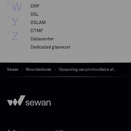
5
W
DRP
DSL
1
Y
DSLAM
DTMF
1
Z
Datacenter
Dedicated glasvezel
Dekking
Delve
Sewan
Woordenboek
Opsporing van protocollaire afwijkingen
Dematerialisatie
Digital Workplace
Downloadsnelheid
Exchange Online
FTP
FTTH
FTTO