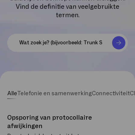
Vind de definitie van veelgebruikte
termen.
Alle
Telefonie en samenwerking
Connectiviteit
C
Opsporing van protocollaire
afwijkingen