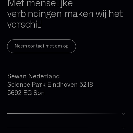
Met menselijke
Firewall per sessie
verbindingen maken wij het
GB
verschil!
Gedeelde glasvezel
Geïntegreerde firewall
Governance
Neem contact met ons op
Hand-over
Hoge beschikbaarheid
Sewan Nederland
Hosted telefonie
Science Park Eindhoven 5218
Hybride cloud
5692 EG Son
IAD (Integrated Access Device)
IPBX
IPv4
IPv6
ISDN