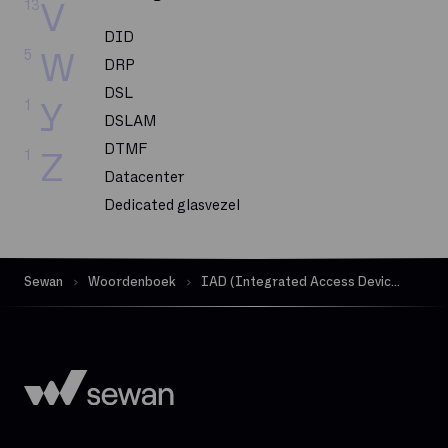
13
V
DID
5
W
DRP
DSL
1
Y
DSLAM
DTMF
1
Z
Datacenter
Dedicated glasvezel
Dekking
Delve
Sewan
Woordenboek
IAD (Integrated Access Device)
Dematerialisatie
Digital Workplace
Downloadsnelheid
Exchange Online
FTP