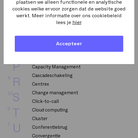
2
L
Bellen op uitnodiging
plaatsen we alleen functionele en analytische
cookies welke ervoor zorgen dat de website goed
CPU
werkt. Meer informatie over ons cookiebeleid
5
M
lees je
hier
.
CRM
2
N
CSP 2-Tier
CTI
Accepteer
6
O
Call flow
Callcenter
20
P
Capacity Management
Cascadeschakeling
4
R
Centrex
Change management
20
S
Click-to-call
9
T
Cloud computing
Cluster
3
U
Conferentiebrug
Convergentie