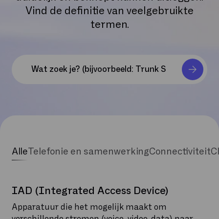
Vind de definitie van veelgebruikte
termen.
Alle
Telefonie en samenwerking
Connectiviteit
C
IAD (Integrated Access Device)
Apparatuur die het mogelijk maakt om
verschillende stromen (voice, video, data) naar