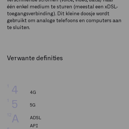
één enkel medium te sturen (meestal een xDSL-
toegangsverbinding). Dit kleine doosje wordt
gebruikt om analoge telefoons en computers aan
te sluiten.
Verwante definities
1
4
4G
1
5
5G
12
A
ADSL
API