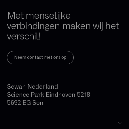
FTTH
FTTO
Met menselijke
Firewall per sessie
verbindingen maken wij het
GB
verschil!
Gedeelde glasvezel
Geïntegreerde firewall
Governance
Neem contact met ons op
Hand-over
Hoge beschikbaarheid
Sewan Nederland
Hosted telefonie
Science Park Eindhoven 5218
Hybride cloud
5692 EG Son
IAD (Integrated Access Device)
IPBX
IPv4