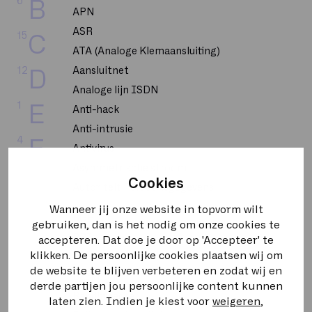
6
B
APN
ASR
15
C
ATA (Analoge Klemaansluiting)
12
Aansluitnet
D
Analoge lijn ISDN
1
E
Anti-hack
Anti-intrusie
4
F
Antivirus
Asymmetrische stroom
4
G
Cookies
Autoriteit Persoonsgegevens
Wanneer jij onze website in topvorm wilt
4
H
BGP
gebruiken, dan is het nodig om onze cookies te
BRI
accepteren. Dat doe je door op 'Accepteer' te
8
I
klikken. De persoonlijke cookies plaatsen wij om
BUMA STEMRA
de website te blijven verbeteren en zodat wij en
Backbone
1
K
derde partijen jou persoonlijke content kunnen
Bandbreedte
laten zien. Indien je kiest voor
weigeren
,