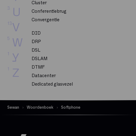
Cluster
3
U
Conferentiebrug
Convergentie
13
V
DID
5
W
DRP
DSL
1
Y
DSLAM
DTMF
1
Z
Datacenter
Dedicated glasvezel
Dekking
Delve
Sewan
Woordenboek
Softphone
Dematerialisatie
Digital Workplace
Downloadsnelheid