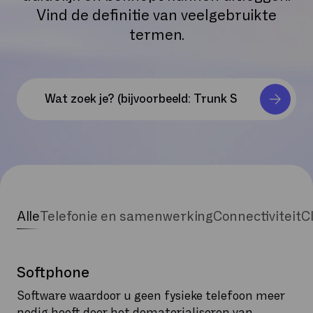
Vind de definitie van veelgebruikte
termen.
Alle
Telefonie en samenwerking
Connectiviteit
C
Softphone
Software waardoor u geen fysieke telefoon meer
nodig heeft door het dematerialiseren van