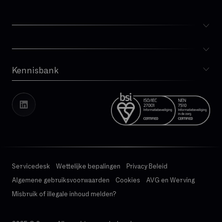
IPBX
IPv4
IPv6
ISDN
IVR
Kennisbank
Blog
IaaS
Whitepapers
Incident Management
Cases
Kritische applicatie
Vacatures
Transparantierapport
LAN
Latency
Servicedesk
Wettelijke bepalingen
Privacy Beleid
MPLS
Algemene gebruiksvoorwaarden
Cookies
AVG en Werving
MVNO
Misbruik of illegale inhoud melden?
Managed Services
Microsoft Teams