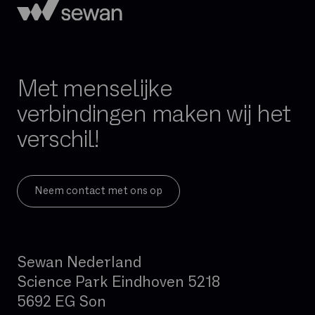
Exchange Online
FTP
FTTH
FTTO
Met menselijke
Firewall per sessie
verbindingen maken wij het
GB
verschil!
Gedeelde glasvezel
Geïntegreerde firewall
Governance
Neem contact met ons op
Hand-over
Hoge beschikbaarheid
Sewan Nederland
Hosted telefonie
Science Park Eindhoven 5218
Hybride cloud
5692 EG Son
IAD (Integrated Access Device)