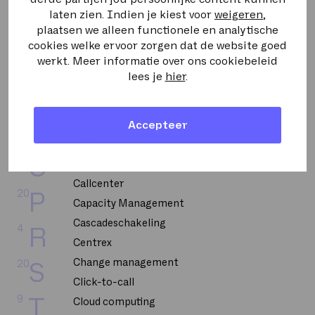
laten zien. Indien je kiest voor
weigeren
,
Backbone
1
K
plaatsen we alleen functionele en analytische
Bandbreedte
cookies welke ervoor zorgen dat de website goed
2
L
Bellen op uitnodiging
werkt. Meer informatie over ons cookiebeleid
lees je
hier
.
CPU
5
M
CRM
2
N
CSP 2-Tier
Accepteer
CTI
6
O
Call flow
Callcenter
20
P
Capacity Management
Cascadeschakeling
4
R
Centrex
Change management
20
S
Click-to-call
9
T
Cloud computing