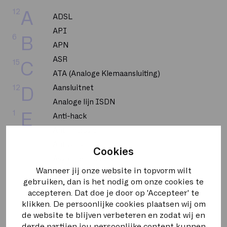
12
A
ADSL
API
6
B
APN
ASR
15
C
ATA (Analoge Klemaansluiting)
12
Aansluitnet
D
Analoge lijn ISDN
1
E
Anti-hack
Anti-intrusie
4
F
Antivirus
Cookies
Asymmetrische stroom
4
G
Wanneer jij onze website in topvorm wilt
Autoriteit Persoonsgegevens
gebruiken, dan is het nodig om onze cookies te
4
H
accepteren. Dat doe je door op 'Accepteer' te
BGP
klikken. De persoonlijke cookies plaatsen wij om
BRI
8
I
de website te blijven verbeteren en zodat wij en
BUMA STEMRA
derde partijen jou persoonlijke content kunnen