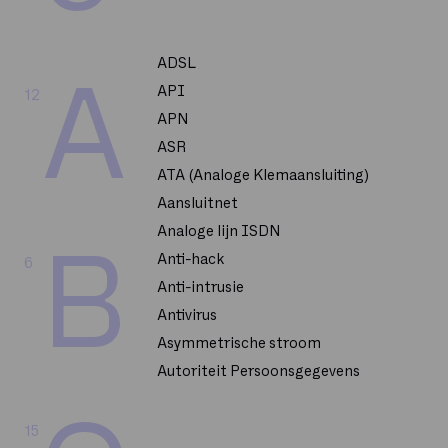
ADSL
A
API
12
APN
ASR
ATA (Analoge Klemaansluiting)
Aansluitnet
Analoge lijn ISDN
B
Anti-hack
6
Anti-intrusie
Antivirus
Asymmetrische stroom
Autoriteit Persoonsgegevens
15