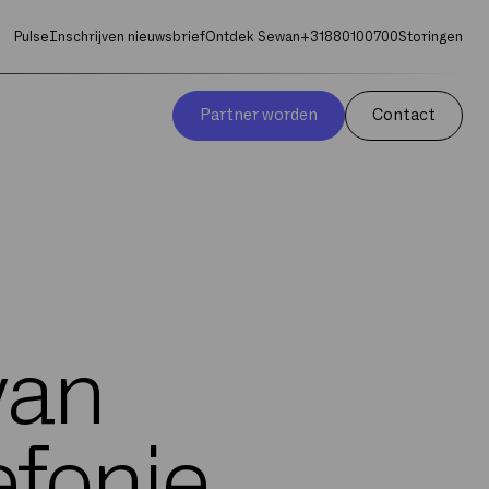
Pulse
Inschrijven nieuwsbrief
Ontdek Sewan
+31880100700
Storingen
Partner worden
Contact
van
efonie