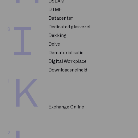
DSLAM
DTMF
Datacenter
I
Dedicated glasvezel
8
Dekking
Delve
Dematerialisatie
Digital Workplace
Downloadsnelheid
K
1
Exchange Online
2