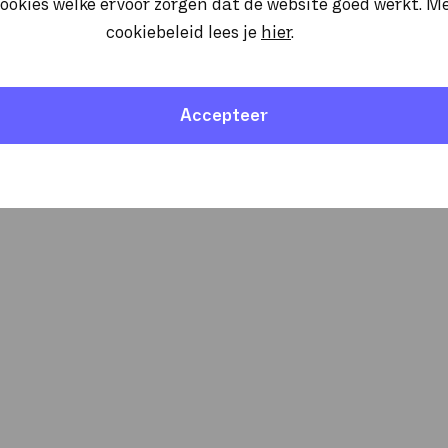
ookies welke ervoor zorgen dat de website goed werkt. M
cookiebeleid lees je
hier
.
Accepteer