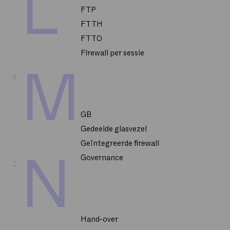
L
FTP
FTTH
FTTO
Firewall per sessie
M
5
GB
Gedeelde glasvezel
Geïntegreerde firewall
N
Governance
2
Hand-over