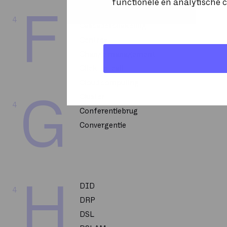
functionele en analytische c
Capacity Management
F
4
Cascadeschakeling
Centrex
Change management
Click-to-call
Cloud computing
Cluster
G
4
Conferentiebrug
Convergentie
H
DID
4
DRP
DSL