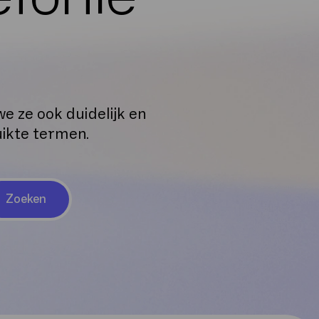
e ze ook duidelijk en
uikte termen.
Zoeken