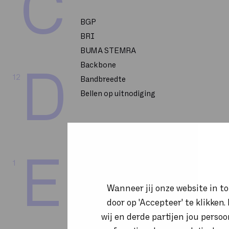
C
BGP
BRI
BUMA STEMRA
Backbone
D
12
Bandbreedte
Bellen op uitnodiging
CPU
E
1
CRM
CSP 2-Tier
Wanneer jij onze website in t
CTI
door op 'Accepteer' te klikken
Call flow
wij en derde partijen jou perso
Callcenter