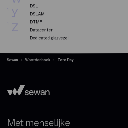
DSL
1
Y
DSLAM
DTMF
1
Z
Datacenter
Dedicated glasvezel
Dekking
Delve
Sewan
Woordenboek
Zero Day
Dematerialisatie
Digital Workplace
Downloadsnelheid
Exchange Online
FTP
FTTH
FTTO
Met menselijke
Firewall per sessie