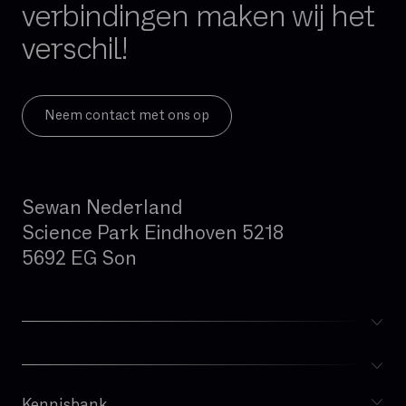
verbindingen maken wij het
GB
verschil!
Gedeelde glasvezel
Geïntegreerde firewall
Governance
Neem contact met ons op
Hand-over
Hoge beschikbaarheid
Sewan Nederland
Hosted telefonie
Science Park Eindhoven 5218
Hybride cloud
5692 EG Son
IAD (Integrated Access Device)
IPBX
IPv4
IPv6
ISDN
IVR
Kennisbank