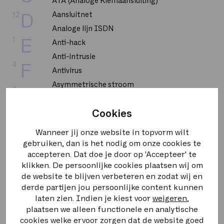
ATA (Analoge Klemaansluiting)
12
Aansluitnet
D
Analoge lijn ISDN
1
E
Anti-hack
Anti-intrusie
4
F
Antivirus
Asymmetrische stroom
4
G
Autoriteit Persoonsgegevens
Cookies
4
H
BGP
Wanneer jij onze website in topvorm wilt
BRI
8
I
gebruiken, dan is het nodig om onze cookies te
BUMA STEMRA
accepteren. Dat doe je door op 'Accepteer' te
Backbone
1
K
klikken. De persoonlijke cookies plaatsen wij om
de website te blijven verbeteren en zodat wij en
Bandbreedte
derde partijen jou persoonlijke content kunnen
2
L
Bellen op uitnodiging
laten zien. Indien je kiest voor
weigeren
,
plaatsen we alleen functionele en analytische
CPU
5
M
cookies welke ervoor zorgen dat de website goed