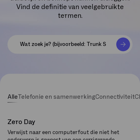
Vind de definitie van veelgebruikte
termen.
Alle
Telefonie en samenwerking
Connectiviteit
C
Zero Day
Verwijst naar een computerfout die niet het
onderwerp is geweest van een corrigerende