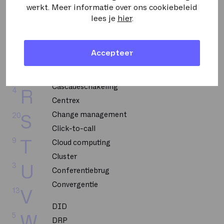
CRM
werkt. Meer informatie over ons cookiebeleid
2
N
CSP 2-Tier
lees je
hier
.
CTI
6
O
Call flow
Accepteer
Callcenter
20
P
Capacity Management
Cascadeschakeling
4
R
Centrex
Change management
20
S
Click-to-call
9
T
Cloud computing
Cluster
3
U
Conferentiebrug
Convergentie
13
V
DID
5
W
DRP