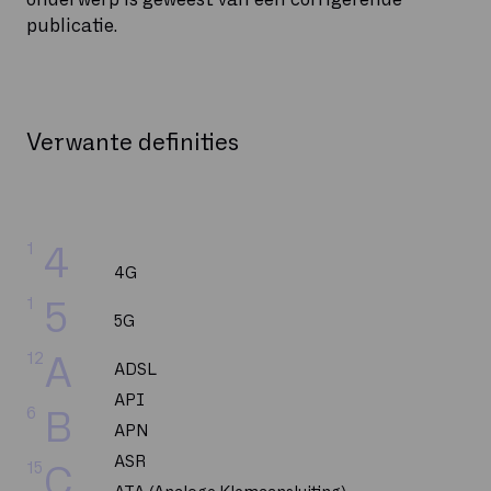
publicatie.
Verwante definities
1
4
4G
1
5
5G
12
A
ADSL
API
6
B
APN
ASR
15
C